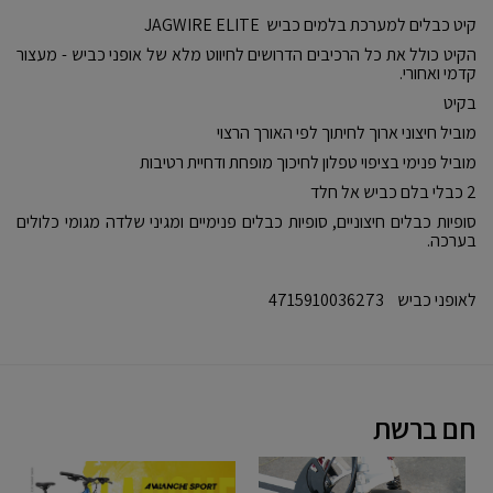
קיט כבלים למערכת בלמים כביש JAGWIRE ELITE
הקיט כולל את כל הרכיבים הדרושים לחיווט מלא של אופני כביש - מעצור
קדמי ואחורי.
בקיט
מוביל חיצוני ארוך לחיתוך לפי האורך הרצוי
מוביל פנימי בציפוי טפלון לחיכוך מופחת ודחיית רטיבות
2 כבלי בלם כביש אל חלד
סופיות כבלים חיצוניים, סופיות כבלים פנימיים ומגיני שלדה מגומי כלולים
בערכה.
לאופני כביש 4715910036273
חם ברשת
שדרוג
GT
דרו
רציני
AVALANCHE
מכו