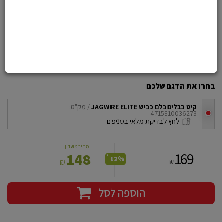
הוסף לרשימת משאלות
קיט כבלים בלם לכביש JAGWIRE ELIT
קיט חידוש איכותי למעצורים - אופפני כביש
בחרו את הדגם שלכם
קיט כבלים בלם כביש JAGWIRE ELITE
/ מק"ט:
4715910036273
checkbox
לחץ לבדיקת מלאי בסניפים
מחיר מועדון
169
148
*
12%
₪
₪
הוספה לסל