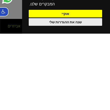
המבקרים שלנו.
אוקיי
שנה את ההגדרות שלי
סניפים
אופניים
אביזרים
הסניפים שלנו
בפריסה ארצית!
נהריה
קרית מוצקין
קרית שמונה
כרמיאל
חיפה עין הים - גלישה
חיפה כרמל
חיפה - מתמ
עפולה
בית שאן
יוקנעם מתחם G
נתניה
רעננה
חריש
תל אביב - ליד עזריאלי
תל אביב - אוניברסיטה