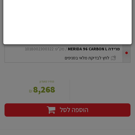
הוסף לרשימת משאלות
מרידה MERIDA 96 CARBON L - חיפה כרמל
בחרו את הדגם שלכם
מרידה MERIDA 96 CARBON L
/ מק"ט: 1018002300322
checkbox
לחץ לבדיקת מלאי בסניפים
מחיר מועדון
8,268
₪
הוספה לסל