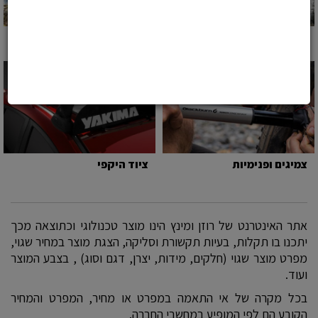
אוכפים ומוטות ואוכף
תיקים ותיקי מים
צמיגים ופנימיות
ציוד היקפי
אתר האינטרנט של רוזן ומינץ הינו מוצר טכנולוגי וכתוצאה מכך
יתכנו בו תקלות, בעיות תקשורת וסליקה, הצגת מוצר במחיר שגוי,
מפרט מוצר שגוי (חלקים, מידות, יצרן, דגם וסוג) , בצבע המוצר
ועוד.
בכל מקרה של אי התאמה במפרט או מחיר, המפרט והמחיר
הקובע הם לפי המופיע במחשבי החברה.