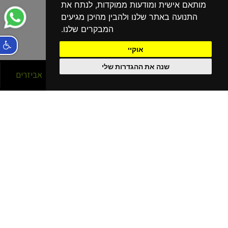
מותאם אישית ומודעות ממוקדות, לנתח את
התנועה באתר שלנו ולהבין מהיכן מגיעים
המבקרים שלנו.
אוקיי
שנה את ההגדרות שלי
סניפים
אופניים
אביזרים
הסניפים שלנו
בפריסה ארצית!
נהריה
קרית מוצקין
קרית שמונה
כרמיאל
חיפה עין הים - גלישה
חיפה כרמל
חיפה - מתמ
עפולה
בית שאן
יוקנעם מתחם G
נתניה
רעננה
חריש