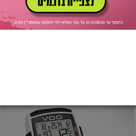
אים לרכב, מעמדים, מחשבוני טריאתלון ועו