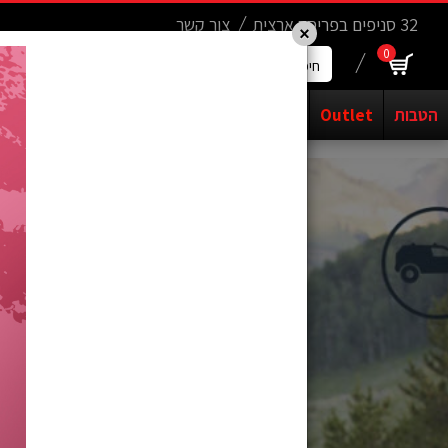
Update cookies preferences
.......
32 סניפים בפריסה ארצית
צור קשר
×
0
חיפוש
מוצרים...
הטבות
Outlet
אופנים
יד שניה
חשמליים
קורקינטים