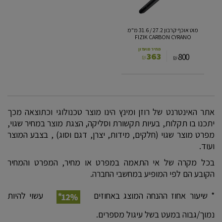
31.6
מ"מ
FIZIK
מוט אוכף קרבון 27.2 / 31.6 מ"מ
CARBON
FIZIK CARBON CYRANO
CYRANO
מחיר מועדון
363
800
₪
₪
אתר האינטרנט של רוזן ומינץ הינו מוצר טכנולוגי וכתוצאה מכך
יתכנו בו תקלות, בעיות תקשורת וסליקה, הצגת מוצר במחיר שגוי,
מפרט מוצר שגוי (חלקים, מידות, יצרן, דגם וסוג) , בצבע המוצר
ועוד.
בכל מקרה של אי התאמה במפרט או מחיר, המפרט והמחיר
הקובע הם לפי המופיע במחשבי החברה.
* שיעור אחוז ההנחה המוצג באחוזים
עשוי להיות
נמוך/גבוה במעט בשל עיגול מספרים.