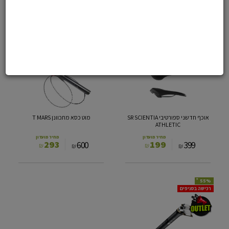
149
129
399
249
₪
₪
₪
₪
*
*
51%
50%
אוכף
מוט
רכישה בסניפים
חדשני
כסא
ספורטיבי
מתכוונן
T
SR
MARS
SCIENTIA
ATHLETIC
אוכף חדשני ספורטיבי SR SCIENTIA
מוט כסא מתכוונן T MARS
ATHLETIC
מחיר מועדון
מחיר מועדון
293
199
600
399
₪
₪
₪
₪
*
55%
מוט
רכישה בסניפים
אוכף
קרבון
27.2
/