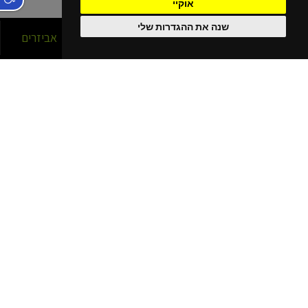
אוקיי
שנה את ההגדרות שלי
סניפים
אופניים
אביזרים
הסניפים שלנו
בפריסה ארצית!
נהריה
קרית מוצקין
קרית שמונה
כרמיאל
חיפה עין הים - גלישה
חיפה כרמל
חיפה - מתמ
עפולה
בית שאן
יוקנעם מתחם G
נתניה
רעננה
חריש
תל אביב - ליד עזריאלי
תל אביב - אוניברסיטה
תל אביב - נמל
תל אביב - ירקון
פתוח בשבת
תל אביב - ולודרום
הרצליה - שבעת הכוכבים