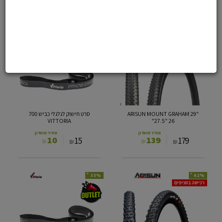
91
62
101
69
₪
₪
₪
₪
*
*
33%
22%
ARISUN
סרט
MOUNT
חישוק
GRAHAM
לגלגלי
29"
כביש
700
27.5"
VITTORIA
26"
ARISUN MOUNT GRAHAM 29"
סרט חישוק לגלגלי כביש 700
VITTORIA
27.5" 26"
מחיר מועדון
מחיר מועדון
10
139
15
179
₪
₪
₪
₪
*
*
33%
62%
צמיג
VITTORIA
רכישה בסניפים
טיובלס
סרט
רדי
לחישוק
26*18
ARISUN
BALDY