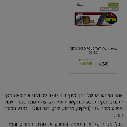
*
40%
צמיג
אזל מהמלאי!
טיובלס
GEAX
GATO
FOLD
TnT
29*2.1
צמיג טיובלס GEAX GATO FOLD TnT
29*2.1
מחיר מועדון
149
249
₪
₪
אתר האינטרנט של רוזן ומינץ הינו מוצר טכנולוגי וכתוצאה מכך
יתכנו בו תקלות, בעיות תקשורת וסליקה, הצגת מוצר במחיר שגוי,
מפרט מוצר שגוי (חלקים, מידות, יצרן, דגם וסוג) , בצבע המוצר
ועוד.
בכל מקרה של אי התאמה במפרט או מחיר, המפרט והמחיר