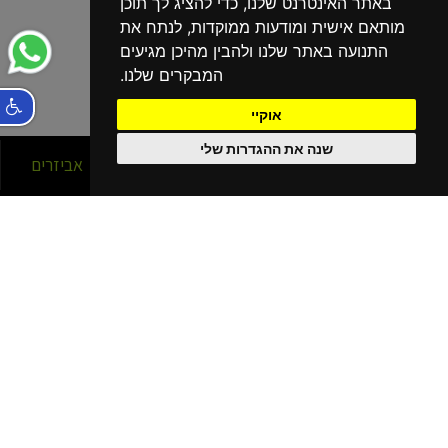
באתר האינטרנט שלנו, כדי להציג לך תוכן
מותאם אישית ומודעות ממוקדות, לנתח את
התנועה באתר שלנו ולהבין מהיכן מגיעים
המבקרים שלנו.
אוקיי
שנה את ההגדרות שלי
סניפים
אופניים
אביזרים
הסניפים שלנו
בפריסה ארצית!
נהריה
קרית מוצקין
קרית שמונה
כרמיאל
חיפה עין הים - גלישה
חיפה כרמל
חיפה - מתמ
עפולה