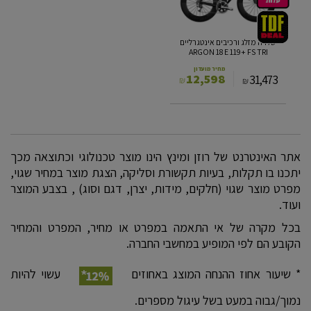
18
E
119+
שלדה מזלג ורכיבים אינטגרליים
FS
ARGON 18 E 119+ FS TRI
TRI
מחיר מועדון
12,598
31,473
₪
₪
אתר האינטרנט של רוזן ומינץ הינו מוצר טכנולוגי וכתוצאה מכך
יתכנו בו תקלות, בעיות תקשורת וסליקה, הצגת מוצר במחיר שגוי,
מפרט מוצר שגוי (חלקים, מידות, יצרן, דגם וסוג) , בצבע המוצר
ועוד.
בכל מקרה של אי התאמה במפרט או מחיר, המפרט והמחיר
הקובע הם לפי המופיע במחשבי החברה.
* שיעור אחוז ההנחה המוצג באחוזים
עשוי להיות
נמוך/גבוה במעט בשל עיגול מספרים.