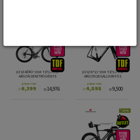
2,499
398
13,498
890
₪
₪
₪
₪
*
*
57%
48%
שלדה
שלדה
בלבד
בלבד
אופני
אופני
כביש
AERO
קרבון
קרבון
ARGON
ARGON
18
18
NITROGEN
GALLIUM
שלדה בלבד אופני כביש קרבון
שלדה בלבד אופני AERO קרבון
FS
FS
ARGON 18 NITROGEN FS
ARGON 18 GALLIUM FS S
S
מחיר מועדון
מחיר מועדון
6,399
4,898
14,976
9,500
₪
₪
₪
₪
*
60%
שלדה
מזלג
ורכיבים
אינטגרליים
ARGON