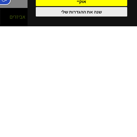
אוקיי
שנה את ההגדרות שלי
סניפים
אופניים
אביזרים
הסניפים שלנו
בפריסה ארצית!
נהריה
קרית מוצקין
קרית שמונה
כרמיאל
חיפה עין הים - גלישה
חיפה כרמל
חיפה - מתמ
עפולה
בית שאן
יוקנעם מתחם G
נתניה
רעננה
חריש
תל אביב - ליד עזריאלי
תל אביב - אוניברסיטה
תל אביב - נמל
תל אביב - ירקון
פתוח בשבת
תל אביב - ולודרום
הרצליה - שבעת הכוכבים