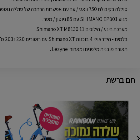
סוללה בקיבולת 750 וואט / עה עם אפשרות הרחבה של סוללה נוספת בקיבולת 360 וואט / שעה , נמכרת בנפרד.
מנוע SHIMANO EP801 עם 85 ניוטון / מטר.
מערכת הינע / הילוכים Shimano XT M8130 11
בלמים - הידראולי 4 בוכנות Shimano XT עם רוטורים 220 ו 203 מ"מ מלפנים / מאחור.
תאורה מובנית מלפנים ומאחור Lezyne .
חם ברשת
VENICE
מתקפלים
48
וולט