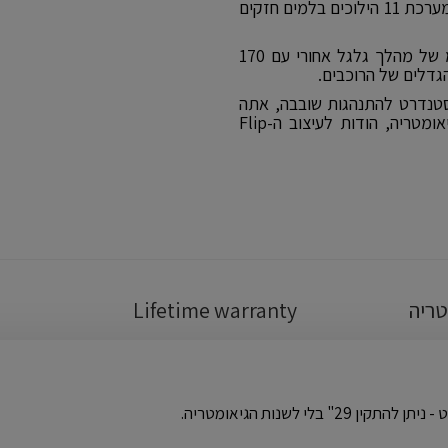
מהמורות. שלבו את כל זה עם מערכת הנעה עמידה של Shimano ומערכת 11 הילוכים בלמים חזקים
מתלה חכם בעיצוב flexstay בעל תחזוקה נמוכה מספק 174 מ"מ של מהלך גלגל אחורי עם 170
גדלים של הרוכבים.
קדמיים ו-27.5 אינץ' אחוריים כסטנדרט להתנהגות שובבה, אתה
יכול לעבור למערכת 29er מלאה ממוקדת מבלי לבלבל את הגיאומטריה, הודות לעיצוב ה-Flip
טריה
Lifetime warranty