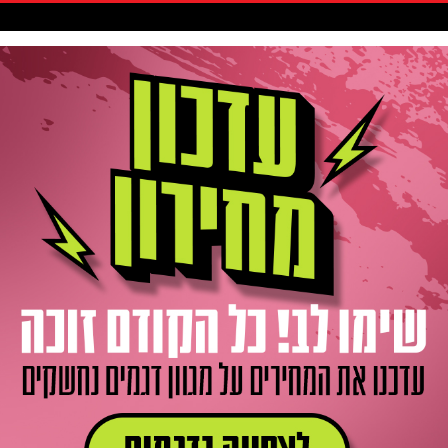
סקיטבורד
אביזרים / חלקים
גלישה
חדשות
Gift Card
ר
 )
אופני הרים חשמליים NEW MERIDA eONE-SIXTY 875 e-MTB
NEW MERIDA eONE-SIXT-
סוללה בקיבולת 750 וואט/שעה | יח' הנעה EP801 | רכיבים איכותים SHMANO