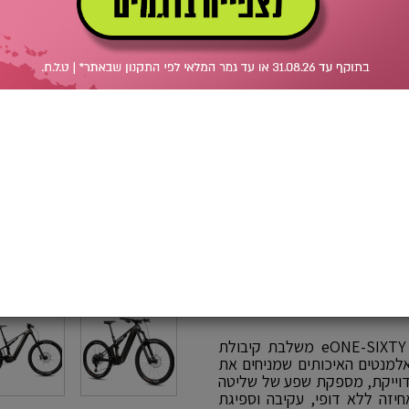
לאי
הוספה לסל
המהדורה החדשה של MERIDA לסדרת ה 160 אלומיניום, eONE-SIXTY 875 משלבת קיבולת
EP8 עוצמתית וכל שאר האלמנטים האיכותים שמניחים את
מכווננת והמדוייקת, מספקת שפע של שליטה
יזה ללא דופי, עקיבה וספיגת