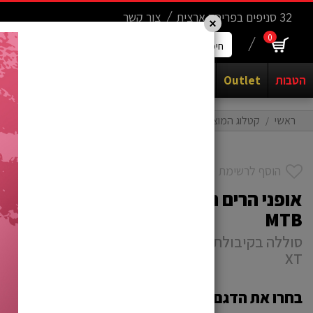
Update cookies preferences
.......
32 סניפים בפריסה ארצית
צור קשר
×
0
חיפוש
מוצרים...
הטבות
Outlet
אופנים
יד שניה
חשמליים
קורקינטים
ראשי
קטלוג המוצרים
אופניים
אופניים חשמליים ( אופניים חשמליות
הוסף לרשימת משאלות
אופני הרים חשמליים Y 875 e
MTB
XT
בחרו את הדגם שלכם