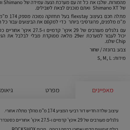
של Shimano XT ואתם מוכנים לצאת לשבילים.
מ"מ מלפנים, פרוגרסיבי ביותר כדי למקסם את הביצועים עבור כל ה
עם גלגלים מעורבים של 29 אינץ' 
Chip שלנו.
צבע: ברונזה / שחור
מידות: S, M, L
מאפיינים
מפרט
גיאומ
עיצוב שלדה חדיש דור רביעי המציע 174 מ"מ מהלך מתלה אחורי.
גלגלים מעורבים של 29 אינץ' קדמיים ו-27.5 אינץ' אחוריים כסטנדרט - ניתן להתקין 29" בלי לשנות הגיאומטריה.
בולם זעזועים קדמי ואחורי ברמה גבוהה , מבית ROCKSHOX.