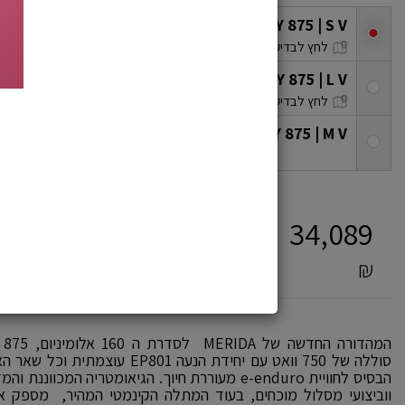
eONE-SIXTY 875 | S V
/ מק"ט: 6251100069
checkbox
לחץ לבדיקת מלאי בסניפים
eONE-SIXTY 875 | L V
/ מק"ט: 6251100071
checkbox
לחץ לבדיקת מלאי בסניפים
eONE-SIXTY 875 | M V
/ מק"ט: 6251100070
/
אזל מהמ
checkbox
מחיר מועדון
19,990
34,089
*
₪
41%
₪
סוללה של 750 וואט עם יחידת הנעה 01
הבסיס לחוויית e-enduro מעוררת חיוך. הגיאומטריה ה
ווביצועי מסלול מוכחים, בעוד המתלה הקינמטי המהיר, מספק אח