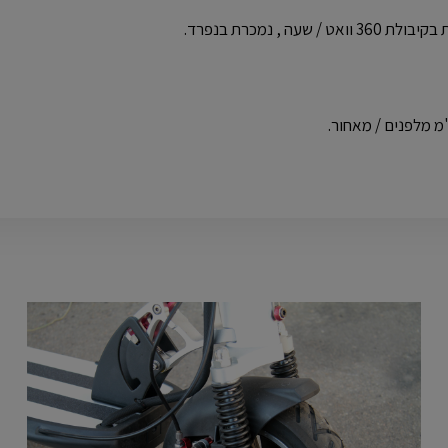
שדרוג
T
רציני
E
T
A7
-
3