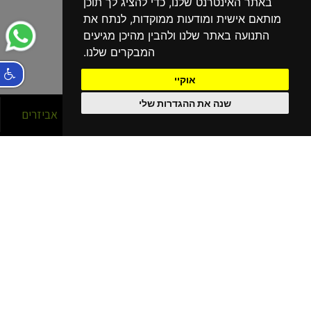
באתר האינטרנט שלנו, כדי להציג לך תוכן
מותאם אישית ומודעות ממוקדות, לנתח את
התנועה באתר שלנו ולהבין מהיכן מגיעים
המבקרים שלנו.
אוקיי
שנה את ההגדרות שלי
סניפים
אופניים
אביזרים
הסניפים שלנו
בפריסה ארצית!
נהריה
קרית מוצקין
קרית שמונה
כרמיאל
חיפה עין הים - גלישה
חיפה כרמל
חיפה - מתמ
עפולה