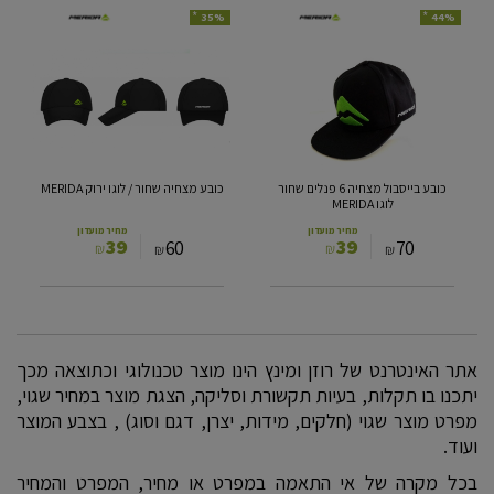
*
*
35%
44%
כובע
כובע
בייסבול
מצחיה
מצחיה
שחור
/
6
פנלים
לוגו
שחור
ירוק
לוגו
MERIDA
MERIDA
כובע בייסבול מצחיה 6 פנלים שחור
כובע מצחיה שחור / לוגו ירוק MERIDA
לוגו MERIDA
מחיר מועדון
מחיר מועדון
39
39
60
70
₪
₪
₪
₪
אתר האינטרנט של רוזן ומינץ הינו מוצר טכנולוגי וכתוצאה מכך
יתכנו בו תקלות, בעיות תקשורת וסליקה, הצגת מוצר במחיר שגוי,
מפרט מוצר שגוי (חלקים, מידות, יצרן, דגם וסוג) , בצבע המוצר
ועוד.
בכל מקרה של אי התאמה במפרט או מחיר, המפרט והמחיר