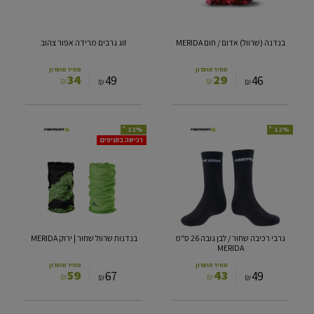
MERIDA
בנדנה (שרוול) אדום / חום MERIDA
זוג גרבים מרידה אפור צהוב
מחיר מועדון
מחיר מועדון
34
29
49
46
₪
₪
₪
₪
*
*
12%
12%
גרבי
בנדנות
רכישה בסניפים
רכיבה
שרוול
שחור
שחור
|
/
לבן
ירוק
גובה
MERIDA
26
ס"מ
גרבי רכיבה שחור / לבן גובה 26 ס"מ
בנדנות שרוול שחור | ירוק MERIDA
MERIDA
MERIDA
מחיר מועדון
מחיר מועדון
59
43
67
49
₪
₪
₪
₪