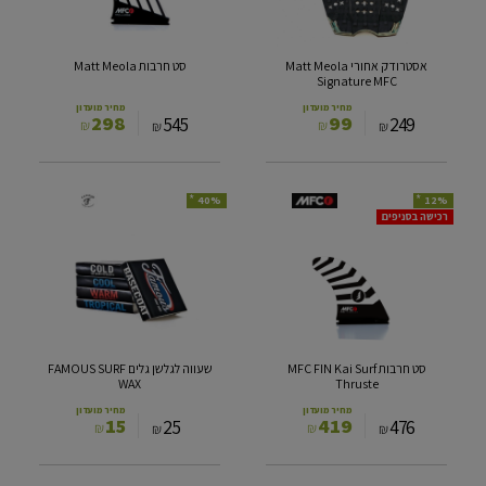
MFC
אסטרודק אחורי Matt Meola
סט חרבות Matt Meola
Signature MFC
מחיר מועדון
מחיר מועדון
298
99
545
249
₪
₪
₪
₪
*
*
40%
12%
סט
שעווה
רכישה בסניפים
חרבות
לגלשן
MFC
גלים
FAMOUS
FIN
SURF
Kai
WAX
Surf
Thruste
סט חרבות MFC FIN Kai Surf
שעווה לגלשן גלים FAMOUS SURF
WAX
Thruste
מחיר מועדון
מחיר מועדון
15
419
25
476
₪
₪
₪
₪