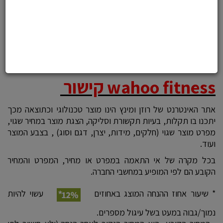
169
69
349
78
₪
₪
₪
₪
למבחר המוצרים של המותג
wahoo fitness קישור
אתר האינטרנט של רוזן ומינץ הינו מוצר טכנולוגי וכתוצאה מכך
יתכנו בו תקלות, בעיות תקשורת וסליקה, הצגת מוצר במחיר שגוי,
מפרט מוצר שגוי (חלקים, מידות, יצרן, דגם וסוג) , בצבע המוצר
ועוד.
בכל מקרה של אי התאמה במפרט או מחיר, המפרט והמחיר
הקובע הם לפי המופיע במחשבי החברה.
* שיעור אחוז ההנחה המוצג באחוזים
עשוי להיות
נמוך/גבוה במעט בשל עיגול מספרים.