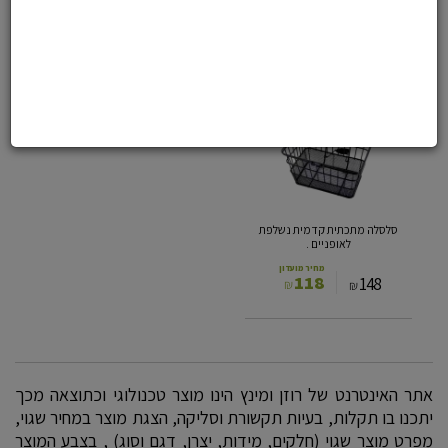
48
18
55
20
₪
₪
₪
₪
*
20%
סלסלה
מתכתית
קדמית
נשלפת
לאופניים
.
סלסלה מתכתית קדמית נשלפת
לאופניים .
מחיר מועדון
118
148
₪
₪
אתר האינטרנט של רוזן ומינץ הינו מוצר טכנולוגי וכתוצאה מכך
יתכנו בו תקלות, בעיות תקשורת וסליקה, הצגת מוצר במחיר שגוי,
מפרט מוצר שגוי (חלקים, מידות, יצרן, דגם וסוג) , בצבע המוצר