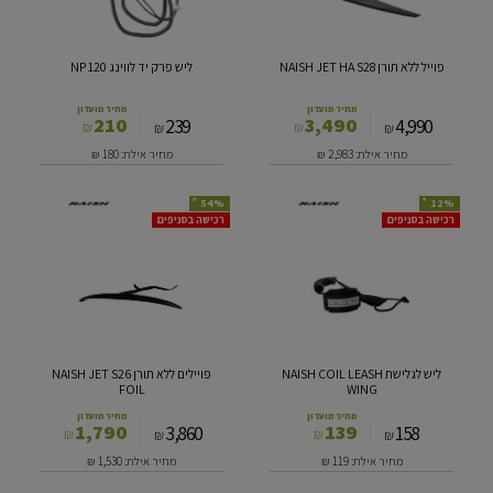
HA
S28
פוייל ללא תורן NAISH JET HA S28
ליש פרק יד לווינג 120 NP
מחיר מועדון
מחיר מועדון
210
3,490
239
4,990
₪
₪
₪
₪
מחיר אילת: 2,983
₪
מחיר אילת: 180
₪
*
*
54%
12%
ליש
פויילים
רכישה בסניפים
רכישה בסניפים
לגלישת
ללא
NAISH
תורן
NAISH
COIL
JET
LEASH
S26
WING
FOIL
ליש לגלישת NAISH COIL LEASH
פויילים ללא תורן NAISH JET S26
FOIL
WING
מחיר מועדון
מחיר מועדון
1,790
139
3,860
158
₪
₪
₪
₪
מחיר אילת: 119
₪
מחיר אילת: 1,530
₪