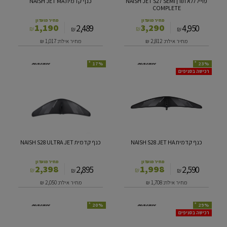
פוייל ללא תורן NAISH JET S27 SEMI
כנף קדמית NAISH JET MA
COMPLETE
מחיר מועדון
מחיר מועדון
1,190
3,290
2,489
4,950
₪
₪
₪
₪
מחיר אילת: 2,812
₪
מחיר אילת: 1,017
₪
*
*
17%
23%
כנף
כנף
רכישה בסניפים
קדמית
קדמית
NAISH
NAISH
S28
S28
ULTRA
JET
JET
HA
כנף קדמית NAISH S28 JET HA
כנף קדמית NAISH S28 ULTRA JET
מחיר מועדון
מחיר מועדון
2,398
1,998
2,895
2,590
₪
₪
₪
₪
מחיר אילת: 1,708
₪
מחיר אילת: 2,050
₪
*
*
20%
29%
כנף
גוף
רכישה בסניפים
אחורית
(מוט)