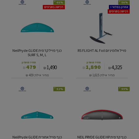
*
*
68%
56%
פוייל
כנף
אחרון במלאי !
רכישה בסניפים
רכישה בסניפים
אלומיניום
פוייל
RS:FLIGHT
קדמית
NeilPryde
AL
GLIDE
Foil
SURF
S,
M,
פוייל אלומיניום RS:FLIGHT AL Foil
כנף פוייל קדמית NeilPryde GLIDE
L
SURF S, M, L
מחיר מועדון
מחיר מועדון
479
1,890
1,490
4,325
₪
₪
₪
₪
מחיר אילת: 1,615
₪
מחיר אילת: 409
₪
*
*
52%
59%
כנף
כנף
קדמית
פוייל
NEIL
אחורית
NeilPryde
PRYDE
GLIDE
GLIDE
SURF
HP
S,L
כנף קדמית NEIL PRYDE GLIDE HP
כנף פוייל אחורית NeilPryde GLIDE