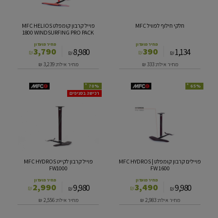
1800
WINDSURFING
PRO
חלקי חילוף לפוויל MFC
פוייל קרבון קומפלט MFC HELIOS
PACK
1800 WINDSURFING PRO PACK
מחיר מועדון
מחיר מועדון
3,790
390
8,980
1,134
₪
₪
₪
₪
מחיר אילת: 333
₪
מחיר אילת: 3,239
₪
*
*
70%
65%
פויילים קרבון
פוייל
רכישה בסניפים
קומפלט
קרבון
MFC
לקייט
MFC
HYDROS
HYDROS
|
FW1000
FW
1600
פויילים קרבון קומפלט MFC HYDROS |
פוייל קרבון לקייט MFC HYDROS
FW1000
FW 1600
מחיר מועדון
מחיר מועדון
2,990
3,490
9,980
9,980
₪
₪
₪
₪
מחיר אילת: 2,983
₪
מחיר אילת: 2,556
₪