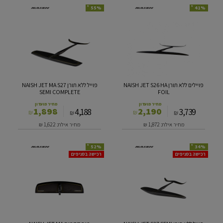
*
*
55%
41%
פויילים
פוייל
ללא
ללא
תורן
תורן
NAISH
NAISH
JET
JET
MA
S26
S27
HA
SEMI
FOIL
פויילים ללא תורן NAISH JET S26 HA
פוייל ללא תורן NAISH JET MA S27
COMPLETE
SEMI COMPLETE
FOIL
מחיר מועדון
מחיר מועדון
1,898
2,190
4,188
3,739
₪
₪
₪
₪
מחיר אילת: 1,872
₪
מחיר אילת: 1,622
₪
*
*
52%
34%
פוייל
כנף
רכישה בסניפים
רכישה בסניפים
ללא
קדמית
תורן
NAISH
JET
NAISH
MA
JET
S27
SEMI
COMPLETE