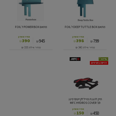
BOX
TUTTLE
BOX
ל
ל
FOIL
FOIL
מתאם DEEP TUTTLE BOX ל FOIL
מתאם POWER BOX ל FOIL
מחיר מועדון
מחיר מועדון
390
398
945
799
₪
₪
₪
₪
מחיר אילת: 340
₪
מחיר אילת: 333
₪
*
67%
תיק
רכישה בסניפים
להגנת
פוייל
לקייטסרפינג
MFC HYDROS
COVER
'19
תיק להגנת פוייל לקייטסרפינג
MFC HYDROS COVER '19
מחיר מועדון
150
450
₪
₪