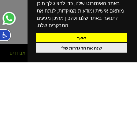
באתר האינטרנט שלנו, כדי להציג לך תוכן
מותאם אישית ומודעות ממוקדות, לנתח את
התנועה באתר שלנו ולהבין מהיכן מגיעים
המבקרים שלנו.
אוקיי
שנה את ההגדרות שלי
סניפים
אופניים
אביזרים
הסניפים שלנו
בפריסה ארצית!
נהריה
קרית מוצקין
קרית שמונה
כרמיאל
חיפה עין הים - גלישה
חיפה כרמל
חיפה - מתמ
עפולה