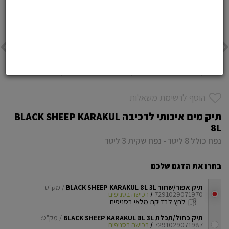
הוסף לרשימת משאלות
תיק מים איכותי לרכיבה BLACK SHEEP KARAKUL
8L
נפח כולל 8 ליטר - נפח שקית 3 ליטר
בחרו את הדגם שלכם
תיק אפור/שחור BLACK SHEEP KARAKUL 8L 3L
/ מק"ט:
7291029071970
/
רכישה בסניפים
checkbox
לחץ לבדיקת מלאי בסניפים
תיק כחול/תכלת BLACK SHEEP KARAKUL 8L 3L
/ מק"ט:
7291029071987
/
רכישה בסניפים
checkbox