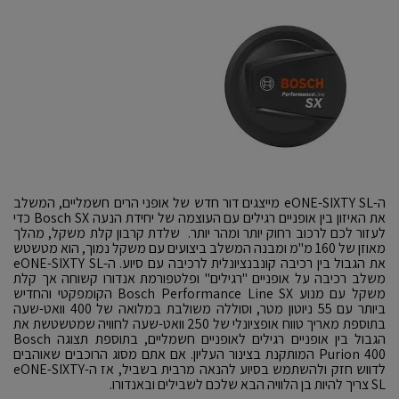
ה-eONE-SIXTY SL מייצגים דור חדש של אופני הרים חשמליים, המשלב
את האיזון בין אופניים רגילים עם העוצמה של יחידת הנעה Bosch SX כדי
לעזור לכם לרכוב רחוק יותר ומהר יותר. שלדת קרבון קלת משקל, מהלך
מאוזן של 160 מ"מ ומבנה המשלב ביצועים עם משקל נמוך, הוא מטשטש
את הגבול בין רכיבה קונבנציונלית לרכיבה עם סיוע. ה-eONE-SIXTY SL
משלב רכיבה על אופניים "רגילים" ופלטפורמת אנדורו קשוחה אך קלת
משקל עם מנוע Bosch Performance Line SX הקומפקטי והחדיש
ביותר עם 55 ניוטון מטר, וסוללה משולבת במלואה של 400 וואט-שעה
בתוספת מאריך טווח אופציונלי של 250 וואט-שעה לחוויה שמטשטשת את
הגבול בין אופניים רגילים לאופניים חשמליים, בתוספת תצוגה Bosch
Purion 400 המותקנת בצינור העליון. אם אתם מסוג הרוכבים שאוהבים
לדווש חזק ולהשתמש בסיוע להנאה מרבית בשביל, אז ה-eONE-SIXTY
SL צריך להיות בן הלוויה הבא שלכם לשבילים ובאנדורו.