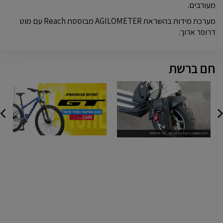
מעורבים.
מערכת מידות בהשראת AGILOMETER מבוססת Reach עם מוט
דרופר ארוך.
חם ברשת
שדרוג
GT
דרו
רציני
AVALANCHE
מכו
A7
SPORT
ואנ
05-
מכי
2023