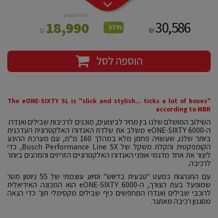
מחיר מועדון
30,586
18,990
*
37%
₪
₪
הוספה לסל
The eONE-SIXTY SL is "slick and stylish... ticks a lot of boxes"
according to MBR
השילוב המושלם שלנו בין מחיר לביצועים, מוכנים לרכיבות שבילים ואנדרו.
ה-eONE-SIXTY 6000 משלב את שלדת האנדורו האלקטרונית העדכנית
ביותר שלנו, שעשויה פחמן מלא במהלך 160 מ"מ, עם מערכת ההינע
הקומפקטית והקלת משקל של Bosch Performance Line SX, כדי
ליצור את אחד מדגמי אופני האנדורו האלקטרוניים הזריזים והמהנים ביותר
לרכיבה.
עם התנהגות כמעט "טבעית בדיווש" וסיוע עוצמתי של 55 ניוטון מטר
שמופעל בעת הצורך, ה-eONE-SIXTY 6000 הוא המכונה האידיאלית
לרוכבי שבילים ואנדרו המחפשים כיף שבילים מקסימלי תוך כדי הנאה
מסגנון רכיבה מאתגר.