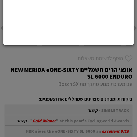
הוסף לרשימת משאלות
אופני הרים חשמליים NEW MERIDA eONE-SIXTY
SL 6000 ENDURO
עם מערכת מנוע מתקדמת Bosch SX
ביקורות ומבחנים מצויינים שמהללים את האופניים:
SINGLETRACK -
קישור
Cyclingworld Awards"
" at this year's
Gold Winner
-
קישור
MBR
gives the eONE-SIXTY SL 6000 an
excellent 9/10