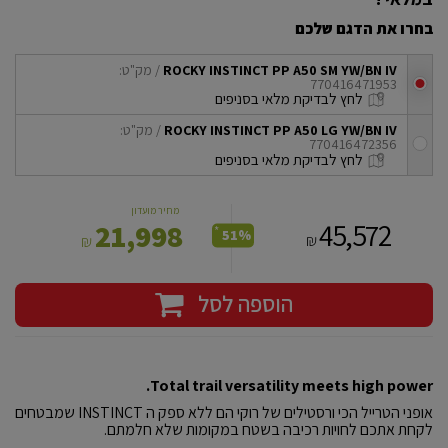
בחרו את הדגם שלכם
ROCKY INSTINCT PP A50 SM YW/BN IV
/ מק"ט:
770416471953
checkbox
לחץ לבדיקת מלאי בסניפים
ROCKY INSTINCT PP A50 LG YW/BN IV
/ מק"ט:
770416472356
checkbox
לחץ לבדיקת מלאי בסניפים
מחיר מועדון
45,572
21,998
*
51%
₪
₪
הוספה לסל
Total trail versatility meets high power.
אופני הטרייל הכי ורסטילים של רוקי הם ללא ספק ה INSTINCT שמבטחים
לקחת אתכם לחויות רכיבה בשטח במקומות שלא חלמתם.