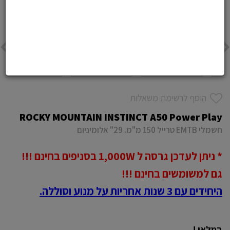
הוסף לרשימת משאלות
ROCKY MOUNTAIN INSTINCT A50 Power Play
חשמלי EMTB טרייל 150 מ"מ. 29" אלומיניום
* ניתן לעדכן גרסה ל 1,000W בסניפים בחינם !!!
גם למשומשים בחינם !!!
היחידים עם 3 שנות אחריות על מנוע וסוללה.
במלאי !