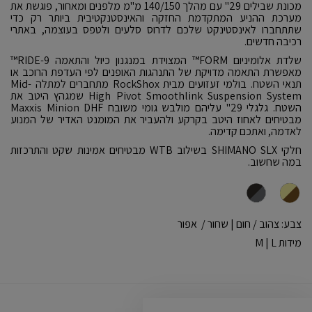
מכונת שבילים 29" עם מהלך 140/150 מ"מ מלפנים ומאחור, פוגשת את
מערכת ההניע המתקדמת החזקה והאינסטנקטיבית ביותר רק כדי
שתתחברו לאינסטינקט שלכם לדרוס סלעים ולטפס בעוצמה, באתרי
רכיבה חדשים.
שלדת אלומיניום FORM™ המצוידת במנגנון כיול והתאמה RIDE-9™
מאפשרת התאמה מדויקת של התנהגות האופנים לפי העדפת הרוכב או
תנאי השטח. בולמי זעזועים מבית RockShox מתחברים למתלה Mid-
High Pivot Smoothlink Suspension System שמגהץ היטב את
השטח. גלגלי 29" עליהם מולבש גומי משובח Maxxis Minion DHF
מבטיחים לאחוז היטב בקרקע ולהעביר את המומנט האדיר של המנוע
לאדמה, ואתכם קדימה.
חלקי SHIMANO SLX בשילוב WTB מבטיחים אמינות שקט והתרכזות
במה שחשוב.
צבע: צהוב / חום | שחור / אפור
מידות M | L