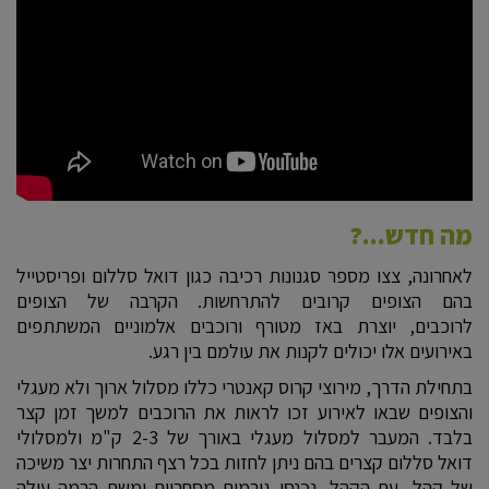
מה חדש...?
לאחרונה, צצו מספר סגנונות רכיבה כגון דואל סללום ופריסטייל
בהם הצופים קרובים להתרחשות. הקרבה של הצופים
לרוכבים, יוצרת באז מטורף ורוכבים אלמוניים המשתתפים
באירועים אלו יכולים לקנות את עולמם בין רגע.
בתחילת הדרך, מירוצי קרוס קאנטרי כללו מסלול ארוך ולא מעגלי
והצופים שבאו לאירוע זכו לראות את הרוכבים למשך זמן קצר
בלבד. המעבר למסלול מעגלי באורך של 2-3 ק"מ ולמסלולי
דואל סללום קצרים בהם ניתן לחזות בכל רצף התחרות יצר משיכה
של קהל, עם הקהל, נכנסו גורמים מסחריים ומשם הרמה עולה