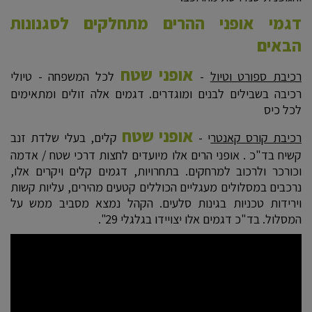
דגמי אופני ההרים מתחלקים לסגנונות
הבאים
אופני שטח
רכיבת ספורט וטיול
-
לכל המשפחה - טיולי
רכיבה בשבילים לבנים ומוגדרים. דגמים אלה זולים ומתאימים
לכל כיס
אופני שטח
רכיבת קורס קאנטר
י -
קלים, בעלי שלדת זנב
קשיח בד"כ . אופני הרים אלו מיועדים לחצות דרכי שטח / אדמה
וכורכר ולרכוב למרחקים. בתחרויות, דגמים קלים ויקרים אלו,
נרכבים במסלולים מעגליים הכוללים קטעים מהירים, עליות קשות
וירידות טכניות בגינות סלעים. הקהל נמצא מסביב ממש על
המסלול. בד"כ דגמים אלו יצויידו בגלגלי 29".