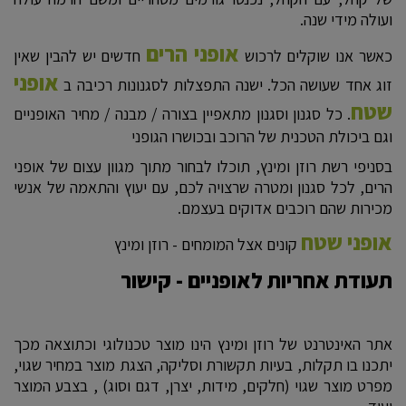
ועולה מידי שנה.
אופני הרים
כאשר אנו שוקלים לרכוש
חדשים יש להבין שאין
אופני
זוג אחד שעושה הכל. ישנה התפצלות לסגנונות רכיבה ב
שטח
. כל סגנון וסגנון מתאפיין בצורה / מבנה / מחיר האופניים
וגם ביכולת הטכנית של הרוכב ובכושרו הגופני
בסניפי רשת רוזן ומינץ, תוכלו לבחור מתוך מגוון עצום של אופני
הרים, לכל סגנון ומטרה שרצויה לכם, עם יעוץ והתאמה של אנשי
מכירות שהם רוכבים אדוקים בעצמם.
אופני שטח
קונים אצל המומחים - רוזן ומינץ
תעודת אחריות לאופניים - קישור
אתר האינטרנט של רוזן ומינץ הינו מוצר טכנולוגי וכתוצאה מכך
יתכנו בו תקלות, בעיות תקשורת וסליקה, הצגת מוצר במחיר שגוי,
מפרט מוצר שגוי (חלקים, מידות, יצרן, דגם וסוג) , בצבע המוצר