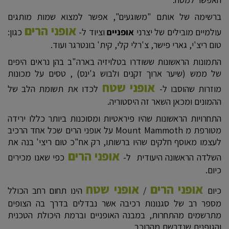
ברשימה של אותם "משוגעים", אפשר למצוא שמות מותגים
אופני הרים
עולמיים מובילים של יצרני
אופניים
וציוד ל-
כגון:
טום ריצ'י, גארי פישר, צ'רלי קלי, קית' בונטרגר ועוד.
התמונות הראשונות ששודרו בטלויזיה בארה"ב בהן נראים היפים
של ממש (שיער ארוך זקנים ולבוש ג'ינס) , טסים על מכונות
אופני שטח
מוזרות שהוסבו ל-
לכדו את תשומת הלב של
ההמונים ומכאן השאר זה היסטוריה.
התחרויות הראשונות שהיו פיראטיות ומסוכנות ביותר כללו ירידה
מטורפת מ Mount Mammoth על אופני הרים שכל אחד הרכיב
לעצמו מאוסף חלקים שהיו ברשותו, רק אח"כ טום ריצי' בנה את
אופני הרים
השלדה הראשונה היעודית ל-
כפי שאנו מכירים
כיום.
אופני הרים
אופני שטח
כיום
/
הינו תחום רחב הכולל
מספר רב של סגנונות רכיבה אשר נבדלים בדרך בה הצופים
מתרשמים מהתחרות, במבנה האופניים וברמת היכולת הטכנית
והגופנית שנדרשת מהרוכב.