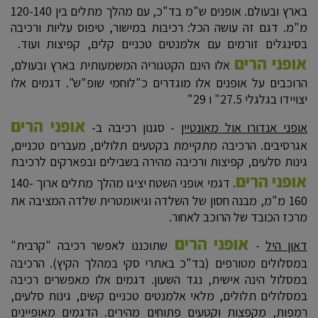
בארץ ובעולם. אופנים ש"מ בד"כ, עם מהלך מתלים בין 120-140
מ"מ. דגם זה עושה הכל: רכיבות במישור, טיפוס עליות ורכיבה
בסינגלים זורמים עם אלמנטים טכניים קלים, קפיצות ועוד.
אופני הרים
אלו הינם הקטגוריה המשמעותית בארץ ובעולם,
הרוכבים על אופנים אלו מוגדרים כ"לוחמי שופ"ש". דגמים אלו
יצויידו בגלגלי 27.5" ו 29"
אופני הרים
אופני אנדורו אול מאונטיין
- סגנון רכיבה ב-
אגרסיבים. הרכיבה מתקיימת בקטעים תלולים, מעברים טכניים,
גינות סלעים, קפיצות ורכיבה מהירה בשבילים ובפארקים לרכיבת
אופני הרים
. דגמי אופני השטח יציגו מהלך מתלים ארוך 140-
160 מ"מ, מבנה חסון של השלדה וגיאומטרית שלדה המציבה את
מרכז הכובד של הרוכב לאחור.
אופני הרים
דאון היל
-
שתוכננו לאפשר רכיבה "קרבית"
במסלולים מטורפים (בד"כ באתרי סקי במהלך הקיץ). הרכיבה
במסלול הינה אישית, נגד השעון. דגמים אלו מאפשרים רכיבה
במסלולים תלולים, מלאי אלמנטים טכניים קשים, גינות סלעים,
רמפות, מקפצות וקטעים פתוחים מהירים. הדגמים מאופיינים