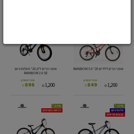
1,498
1,398
2,157
2,598
₪
₪
₪
₪
*
*
25%
29%
אופני
אופני
רכישה בסניפים
אלומיניום
צבעים חדשים
הרים
הרים
לילדים
ז"ק
20"
RAINBOW
3.0
מאלומיניום
RAINBOW
"20
2.0
SE
אופני הרים לילדים RAINBOW 3.0 "20
אופני הרים ז"ק 20" מאלומיניום
RAINBOW 2.0 SE
מחיר מועדון
מחיר מועדון
898
849
1,200
1,200
₪
₪
₪
₪
*
*
27%
27%
אופני
אופני
אלומיניום
רכישה בסניפים
צבעים חדשים
הרים
הרים
לילדים
לילדים
RAINBOW
RAINBOW
R
2.0