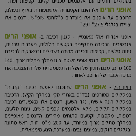
בסינגלים זורמים עם אלמנטים טכניים קלים, קפיצות ועוד.
אופני הרים
אלו הינם הקטגוריה המשמעותית בארץ ובעולם,
הרוכבים על אופנים אלו מוגדרים כ"לוחמי שופ"ש". דגמים אלו
יצויידו בגלגלי 27.5" ו 29"
אופני הרים
אופני אנדורו אול מאונטיין
- סגנון רכיבה ב-
אגרסיבים. הרכיבה מתקיימת בקטעים תלולים, מעברים טכניים,
גינות סלעים, קפיצות ורכיבה מהירה בשבילים ובפארקים לרכיבת
אופני הרים
. דגמי אופני השטח יציגו מהלך מתלים ארוך 140-
160 מ"מ, מבנה חסון של השלדה וגיאומטרית שלדה המציבה את
מרכז הכובד של הרוכב לאחור.
אופני הרים
דאון היל
-
שתוכננו לאפשר רכיבה "קרבית"
במסלולים מטורפים (בד"כ באתרי סקי במהלך הקיץ). הרכיבה
במסלול הינה אישית, נגד השעון. דגמים אלו מאפשרים רכיבה
במסלולים תלולים, מלאי אלמנטים טכניים קשים, גינות סלעים,
רמפות, מקפצות וקטעים פתוחים מהירים. הדגמים מאופיינים
במהלך מתלים ארוך במיוחד, עד 200 מ"מ, זוית ראש מתונה
ובגלגלים חזקים, צמיגים עבים ובמערכת הינע מינימאלית.