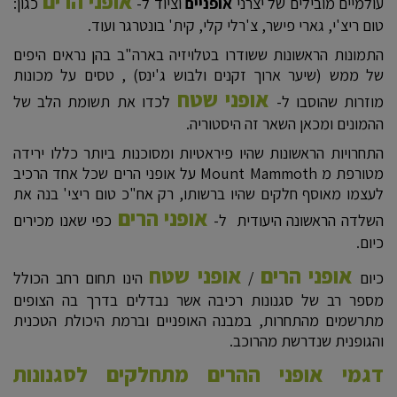
אופני הרים
עולמיים מובילים של יצרני
אופניים
וציוד ל-
כגון:
טום ריצ'י, גארי פישר, צ'רלי קלי, קית' בונטרגר ועוד.
התמונות הראשונות ששודרו בטלויזיה בארה"ב בהן נראים היפים
של ממש (שיער ארוך זקנים ולבוש ג'ינס) , טסים על מכונות
אופני שטח
מוזרות שהוסבו ל-
לכדו את תשומת הלב של
ההמונים ומכאן השאר זה היסטוריה.
התחרויות הראשונות שהיו פיראטיות ומסוכנות ביותר כללו ירידה
מטורפת מ Mount Mammoth על אופני הרים שכל אחד הרכיב
לעצמו מאוסף חלקים שהיו ברשותו, רק אח"כ טום ריצי' בנה את
אופני הרים
השלדה הראשונה היעודית ל-
כפי שאנו מכירים
כיום.
אופני הרים
אופני שטח
כיום
/
הינו תחום רחב הכולל
מספר רב של סגנונות רכיבה אשר נבדלים בדרך בה הצופים
מתרשמים מהתחרות, במבנה האופניים וברמת היכולת הטכנית
והגופנית שנדרשת מהרוכב.
דגמי אופני ההרים מתחלקים לסגנונות