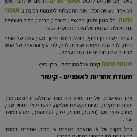
אופני הרים
כאשר אנו שוקלים לרכוש
חדשים יש להבין שאין
אופני
זוג אחד שעושה הכל. ישנה התפצלות לסגנונות רכיבה ב
שטח
. כל סגנון וסגנון מתאפיין בצורה / מבנה / מחיר האופניים
וגם ביכולת הטכנית של הרוכב ובכושרו הגופני
בסניפי רשת רוזן ומינץ, תוכלו לבחור מתוך מגוון עצום של אופני
הרים, לכל סגנון ומטרה שרצויה לכם, עם יעוץ והתאמה של אנשי
מכירות שהם רוכבים אדוקים בעצמם.
אופני שטח
קונים אצל המומחים - רוזן ומינץ
תעודת אחריות לאופניים - קישור
אתר האינטרנט של רוזן ומינץ הינו מוצר טכנולוגי וכתוצאה מכך
יתכנו בו תקלות, בעיות תקשורת וסליקה, הצגת מוצר במחיר שגוי,
מפרט מוצר שגוי (חלקים, מידות, יצרן, דגם וסוג) , בצבע המוצר
ועוד.
בכל מקרה של אי התאמה במפרט או מחיר, המפרט והמחיר
הקובע הם לפי המופיע במחשבי החברה.