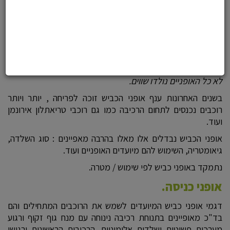
8,650
22,464
₪
₪
אופני כביש.
לא כל האופניים נולדו שווים.
בשנים האחרונות ענף אופני הכביש זוכה לפריחה , יותר ויותר
רוכבים נכנסים לתחום הרכיבה כמו גם רוכבי טריאתלון אירונמן
ועוד.
אופני הכביש נבדלים אלו מאלו בהרבה מאפיינים : סוג השלדה,
גיאומטריה, השימוש להם מיועדים האופניים ועוד.
נתמקד באופני כביש לפי שימוש / מטרה.
אופני כניסה.
דגמי אופני כביש המיועדים לשמש את הרוכבים המתחילים והם
בד"כ מאופיינים בתנוחת רכיבה נינוחה עם מנח גוף זקוף ורגוע
מערכות פשוטות ושלדות אלומיניום. הרכיבות הראשונות ירגישו