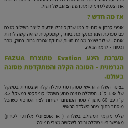
את האספלט וימיסו את הפס הצהוב של השול.
אז מה חדש ?
אופני קרבון איכותיים כמו שרק פינרלו יודעים לייצר בשילוב מנצח
עם מערכת הינע מתקדמת ביותר, קומפקטית שיהיה קשה לזהות
אותה - שילוב שיוצר מכונת חוויות שתיקח אתכם גבוה, רחוק, מהר
ובטוח - לרמה הבאה.
מערכת הינע Evation מתוצרת FAZUA
הגרמנית - הטובה הקלה והמתקדמת מסוגה
בעולם.
בצינור השלדה הראשי ממוקדמת סוללה קלה ועוצמתית במשקל
של 1.38 ק"ג. הסוללה מזינה מנוע חשמלי קומפקטי במשקל 3.3
ק"ג עם 60 ניוטון / מטר המתחבר ישירות לציר המרכזי כשהכל
מוסתר בתוך צינור השלדה הראשי.
שלט מקומי המשולב בשלדה ( או אופציונלי אלחוטי לכידון)
מאפשר חיווי סוללה ובורר לשלושה מצבי תמיכה