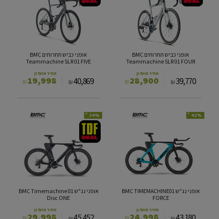
תחרותים
תחרותים
BMC
BMC
Teammachine
Teammachine
SLR
SLR
01
01
FIVE
FOUR
אופני כביש תחרותים BMC
אופני כביש תחרותים BMC
Teammachine SLR 01 FIVE
Teammachine SLR 01 FOUR
מחיר מועדון
מחיר מועדון
19,998
28,900
40,869
39,770
₪
₪
₪
₪
*
*
34%
42%
אופני
אופני
נג"ש
נג"ש
BMC
BMC
Timemachine
TIMEMACHINE01
01
FORCE
Disc
ONE
אופני נג"ש BMC TIMEMACHINE01
אופני נג"ש BMC Timemachine 01
Disc ONE
FORCE
מחיר מועדון
מחיר מועדון
29,998
24,998
45,452
43,180
₪
₪
₪
₪