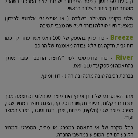
ק"ג עם 60 ניוטון / מטר המתחבר ישירות לציר המרכזי כשהכל
מוסתר בתוך צינור השלדה הראשי.
שלט מקומי המשולב בשלדה ( או אופציונלי אלחוטי לכידון)
מאפשר חיווי סוללה ובורר לשלושה מצבי תמיכה
Breeze
- כוח עדין בהספק של 100 וואט אשר עוזר לך כמו
רוח גבית חזקה גם ללא עבודה מאומצת של הרוכב
River
- כוח פרוגרסיבי לפי "לחיצת הרוכב" עובד איתך
בהתאמה ומספק עד 210 וואט.
בברכת רכיבה טובה מהנה ובטוחה ! - רוזן ומינץ.
אתר האינטרנט של רוזן ומינץ הינו מוצר טכנולוגי וכתוצאה מכך
יתכנו בו תקלות, בעיות תקשורת וסליקה, הצגת מוצר במחיר שגוי,
מפרט מוצר שגוי (חלקים, מידות, יצרן, דגם וסוג) , בצבע המוצר
ועוד.
בכל מקרה של אי התאמה במפרט או מחיר, המפרט והמחיר
הקובע הם לפי המופיע במחשבי החברה.