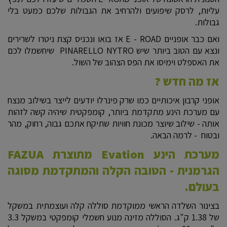
עליות, לרסק שיפועים ולהרחיב את הגבולות שלכם כמעט בלי
גבולות.
ואם כבר אופניים E - ROAD אז בואו ונכניס קצת ניטרו לשרירים
ונצא עם הטוב ביותר שיש PINARELLO NYTRO שיחשמלו לכם
את האספלט וימיסו את הפס הצהוב של השול.
אז מה חדש ?
אופני קרבון איכותיים כמו שרק פינרלו יודעים לייצר בשילוב מנצח
עם מערכת הינע מתקדמת ביותר, קומפקטית שיהיה קשה לזהות
אותה - שילוב שיוצר מכונת חוויות שתיקח אתכם גבוה, רחוק, מהר
ובטוח - לרמה הבאה.
מערכת הינע Evation מתוצרת FAZUA
הגרמנית - הטובה הקלה והמתקדמת מסוגה
בעולם.
בצינור השלדה הראשי ממוקדמת סוללה קלה ועוצמתית במשקל
של 1.38 ק"ג. הסוללה מזינה מנוע חשמלי קומפקטי במשקל 3.3