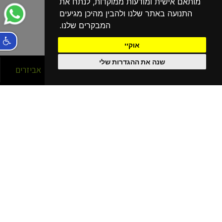
מותאם אישית ומודעות ממוקדות, לנתח את
התנועה באתר שלנו ולהבין מהיכן מגיעים
המבקרים שלנו.
אוקיי
שנה את ההגדרות שלי
סניפים
אופניים
אביזרים
הסניפים שלנו
בפריסה ארצית!
נהריה
קרית מוצקין
קרית שמונה
כרמיאל
חיפה עין הים - גלישה
חיפה כרמל
חיפה - מתמ
עפולה
בית שאן
יוקנעם מתחם G
נתניה
רעננה
חריש