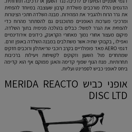
דגמי אופניים המיועדים לרכיבה נגד השעון או לרכיבה תחרותית.
הדגמים הללו מורכבים משלדת קרבון שעוצבה במיוחד להפחית
את גרר הרוח ולהגביר את המהירות. מבנה השלדה חתכי הצינורות
ומרכיבי מערכות האופניים מתוכננים גם להסתתר מהרוח כדי
להפחית את הגרר למשל: כבלים בהולכה פנימית בתוך השלדה.
מיקום מעצור אחורי נמוך מאחורי הקראנק, כידונים אירודינמיים
ואפילו , בקבוקי שתיה אשר משתלבים במבנה השלדה באופן זורם.
דגמי AERO מאד פופולריים בקרב רוכבי טריאתלון ורוכבים חזקים
שמתחרים מול השעון וזקוקים לקשיחות ויעילות ברכיבות
תחרותיות. מנח הגוף שפוף קדימה והאגן ממוקם אף הוא קדימה
ביחס לאופני כביש לספרינט ועליות.
אופני כביש MERIDA REACTO
DISC LTD