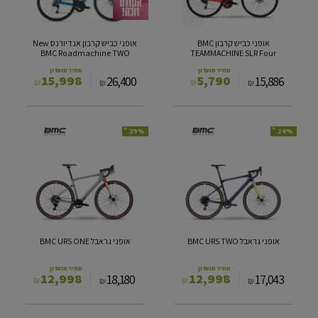
BMC
SLR
Roadmachine
Four
TWO
אופני כביש קרבון BMC
אופני כביש קרבון אנדיורנס New
BMC Roadmachine TWO
TEAMMACHINE SLR Four
מחיר מועדון
מחיר מועדון
15,998
5,790
26,400
15,886
₪
₪
₪
₪
*
*
29%
24%
אופני
אופני
גראבל
גראבל
BMC
BMC
URS
URS
ONE
TWO
אופני גראבל BMC URS TWO
אופני גראבל BMC URS ONE
מחיר מועדון
מחיר מועדון
12,998
12,998
18,180
17,043
₪
₪
₪
₪