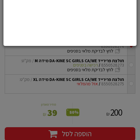
הוסף לרשימת משאלות
חולצת רכיבה פרירייד נשים DA-KINE‎ SC‎ GIRLS‎
CA/WE
בחרו את הדגם שלכם
חולצת פרירייד DA-KINE‎ SC‎ GIRLS‎ CA/WE‎‎ מידה L
/ מק"ט:
8550528274
checkbox
לחץ לבדיקת מלאי בסניפים
חולצת פרירייד DA-KINE‎ SC‎ GIRLS‎ CA/WE‎‎ מידה M
/ מק"ט:
8550528273
/
רכישה בסניפים
checkbox
לחץ לבדיקת מלאי בסניפים
חולצת פרירייד DA-KINE‎ SC‎ GIRLS‎ CA/WE‎‎ מידה XL
/ מק"ט:
8550528275
/
אזל מהמלאי
checkbox
מחיר מועדון
200
39
*
80%
₪
₪
הוספה לסל