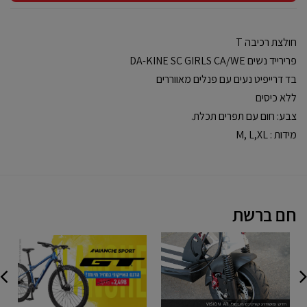
חולצת רכיבה T
פרירייד נשים DA-KINE‎ SC‎ GIRLS‎ CA/WE
בד דרייפיט נעים עם פנלים מאווררים
ללא כיסים
צבע: חום עם תפרים תכלת.
מידות : M, L,XL
חם ברשת
שדרוג
GT
דרו
רציני
AVALANCHE
מכו
A7
SPORT
ואנ
05-
מכי
2023