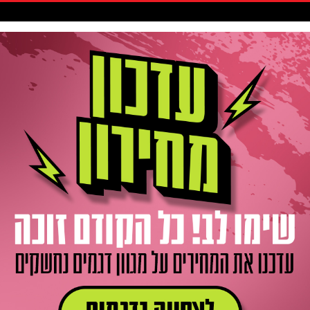
סקיטבורד
אביזרים / חלקים
גלישה
חדשות
Gift Card
ר
 שלדת כרומולי FRIZTI LONDON
אופני עיר סינגל ספיד / פיקסי שלדת כרומולי FRIZTI