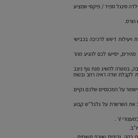
דה סינגל ספיד / פיקסי שמציע
 הורס.
ויעילות דיווש לרכיבה בכבישי
מיגי עיר מהירים, יסייעו לכם להגיע מהר
ובה, במטרה להשיג מנח גוף ניצב
ות לקבלת שדה ראיה רחב ובטוח
ישמור על המכנסיים שלכם נקיים
תקין את הגלגל ב 180 מעלות ולשלב את השרשרת על גלגל"ש קבוע
ורי V .
"ב.
 כהה, גריפים ואוכף תואמים ,