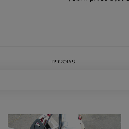
גיאומטריה
שדרוג
T
רציני
E
T
A7