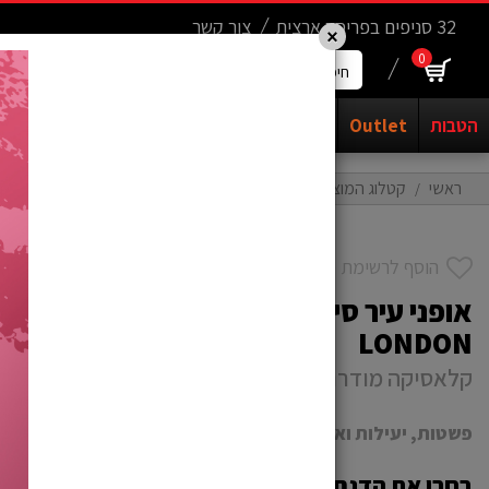
Update cookies preferences
.......
32 סניפים בפריסה ארצית
צור קשר
×
0
חיפוש
מוצרים...
הטבות
Outlet
אופנים
יד שניה
חשמליים
קורקינטים
ראשי
קטלוג המוצרים
אופניים
אופני כביש
אופני עיר סינגל ספיד / פיקסי
הוסף לרשימת משאלות
LONDON
קלאסיקה מודרנית
פשטות, יעילות ואמינות עם לוק מטורף..
בחרו את הדגם שלכם