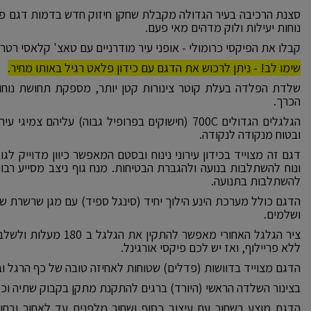
סצנת הרכיבה בעיר הגדולה מקבלת שחקן חיזוק חדש בדמות דגם פל
נוחות יעילות ולוק מדהים מאי פעם.
קבלו את הפיקסי כרומולי - אופני עיר מודרניים עם טאצ' קלאסי רטרו
שימו לב! - ניתן לרכוש את הדגם עם כידון פלאט רגיל באותו מחיר.
שלדת הפלדה בעלת קוטר צינורות קטן יותר, מספקת תחושת נוחות 
הכרך.
הגלגלים הגדולים 700C (חישוקים בפרופיל גבוה) עליהם צ
ובטוח מנקודה לנקודה.
דגם זה מצוייד בכידון עירוני נינוח ובסטם המאפשר כיוון מדוייק לג
ונוח להשתלבות בנועה ולהגברת הבטיחות. מנח גוף ניצב מסייע רב
להשתלבות בתנועה.
הדגם כולל מערכת הינע הילוך יחיד (סינגל ספיד) עם מגן שרשרת ש
ושלמים.
ציר הגלגל האחורי מאפשר לה
ללא פריילוף, ואז יש לכם פיקסי אורגינל.
הדגם מצוייד בדוושות (פדלים) שטוחות לאחיזה טובה של כף הרגל ובמעצ
בצינור השלדה הראשי (היורד) ברגים להתקנת מתקן בקבוק שתיה וכיו
הדגם מוצע בשחור עם עיצוב כסוף ושחור מלפנים עד לאחור ובחום