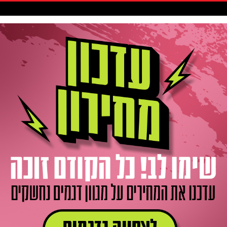
סקיטבורד
אביזרים / חלקים
גלישה
חדשות
Gift Card
ר
שני רוח ומפרשים
טרפזים וברים
טרפז NAISH ALANA