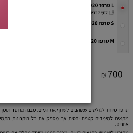
L טרפז 2020 ALANA
/ מק"ט: 849520029142
checkbox
לחץ לבדיקת מלאי בסניפים
S טרפז 2020 ALANA
/ מק"ט: 849520029128
/
אזל מהמ
checkbox
M טרפז 2020 ALANA
/ מק"ט: 849520029135
/
אזל מה
checkbox
מחיר מועדון
616
700
*
₪
₪
12%
טרפז מיוחד לגולשים שאוהבים לשרוף את המים. מבנה מרופד תומך ו
מתאים למימדים קטנים יחסית אך מספק את כל היתרונות התמיכ
אחרים.
מתוכנן לשימוש בתנאים קשים. מבנה פנימי מיוחד מחלק את העומס