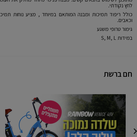
לחץ נקודתי.
כולל ריפוד תמיכות ומבנה המותאם במיוחד , מציע נוחות תמי
וכאבים.
גימור טרופי משגע
במידות S, M, L
חם ברשת
VENICE
מתקפלים
48
וולט