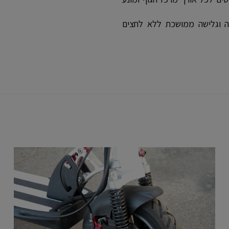
כה וגלישה ממושכת ללא לחצים
שדרוג
T
רציני
E
T
A7
-
3