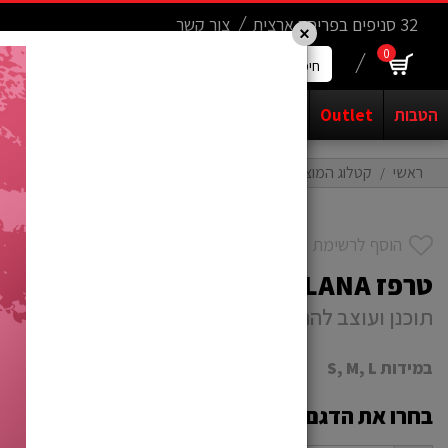
Update cookies preferences
.......
32 סניפים בפריסה ארצית
צור קשר
×
0
חיפוש
מוצרים...
הטבות
Outlet
אופנים
יד שניה
חשמליים
קורקינטים
ראשי
קטלוג המוצרים
גלשן למכירה - גלישה וקייקים
גלשן רוח - גל
הוסף לרשימת משאלות
טרפז NAISH ALANA
תוכנן ועוצב להתאים לגוף בצורה מושלמת
במידות S, M, L
בחרו את הדגם שלכם