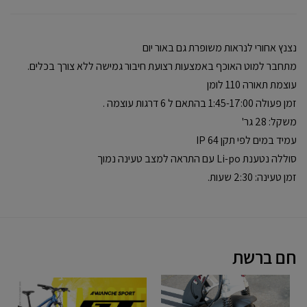
נצנץ אחורי לנראות משופרת גם באור יום
מתחבר למוט האוכף באמצעות רצועת חיבור גמישה ללא צורך בכלים.
עוצמת תאורה 110 לומן
זמן פעולה 1:45-17:00 בהתאם ל 6 דרגות עוצמה .
משקל: 28 גר'
עמיד במים לפי תקן IP 64
סוללה נטענת Li-po עם התראה למצב טעינה נמוך
זמן טעינה: 2:30 שעות.
חם ברשת
שדרוג
GT
דרו
רציני
AVALANCHE
מכו
A7
SPORT
ואנ