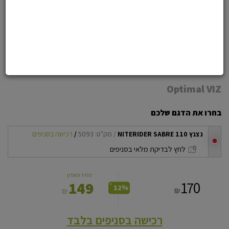
הוסף לרשימת משאלות
נצנץ אחורי NITERIDER SABRE 110
נצנץ רב עוצמה לנראות משופרת גם באור יום
Optimal VIZ
בחרו את הדגם שלכם
נצנץ NITERIDER SABRE 110
/ מק"ט: 5093
/
רכישה בסניפים
checkbox
לחץ לבדיקת מלאי בסניפים
מחיר מועדון
170
149
*
12%
₪
₪
רכישה בסניפים בלבד