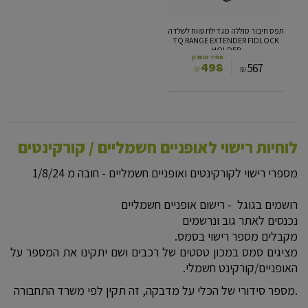
TQ
RANGE
תפס חיבור סוללה מגדילת טווח לשלדה
EXTENDER
TQ RANGE EXTENDER FIDLOCK
FIDLOCK
HOLDER
HOLDER
מחיר מועדון
498
567
₪
₪
לוחיות רישוי לאופניים חשמליים / קורקינטים
מספרי רישוי לקורקינטים ואופניים חשמליים - חובה מ 1/8/24
רושמים בגוגל - רישום אופניים חשמליים
נכנסים לאתר גוב ונרשמים
מקבלים מספר רישוי בסמס.
מציגים סמס במכון טסטים של רכבים ושם יתקינו את המספר על
האופניים/קורקינט חשמלי.
.מספר סידורי של הכלי על מדבקה, זה תקין לפי משרד התחבורה