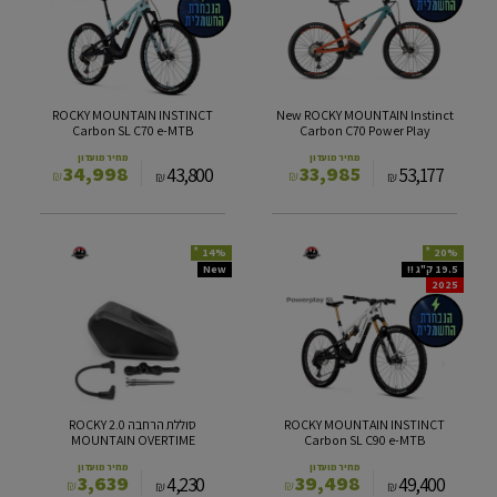
INSTINCT
MOUNTAIN
Carbon
Instinct
SL
Carbon
C70
C70
e-
Power
MTB
Play
ROCKY MOUNTAIN INSTINCT
New ROCKY MOUNTAIN Instinct
Carbon SL C70 e-MTB
Carbon C70 Power Play
מחיר מועדון
מחיר מועדון
34,998
33,985
43,800
53,177
₪
₪
₪
₪
*
*
14%
20%
ROCKY
סוללת
19.5 ק"ג !!
New
2025
MOUNTAIN
הרחבה
2.0
INSTINCT
ROCKY
Carbon
MOUNTAIN
SL
OVERTIME
C90
e-
MTB
ROCKY MOUNTAIN INSTINCT
סוללת הרחבה 2.0 ROCKY
MOUNTAIN OVERTIME
Carbon SL C90 e-MTB
מחיר מועדון
מחיר מועדון
3,639
39,498
4,230
49,400
₪
₪
₪
₪