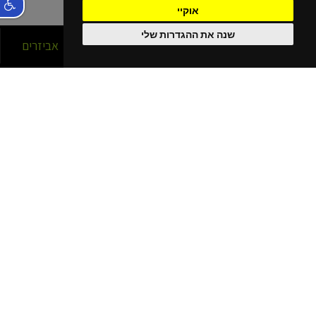
אוקיי
שנה את ההגדרות שלי
סניפים
אופניים
אביזרים
הסניפים שלנו
בפריסה ארצית!
נהריה
קרית מוצקין
קרית שמונה
כרמיאל
חיפה עין הים - גלישה
חיפה כרמל
חיפה - מתמ
עפולה
בית שאן
יוקנעם מתחם G
נתניה
רעננה
חריש
תל אביב - ליד עזריאלי
תל אביב - אוניברסיטה
תל אביב - נמל
תל אביב - ירקון
פתוח בשבת
תל אביב - ולודרום
הרצליה - שבעת הכוכבים