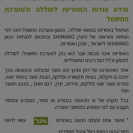
מידע אודות האחריות לסוללה ולמערכת
החשמל
הטיפול באחריות בנושאי סוללה , מטען ומערכת החשמל הינה לפי
הנחיות והוראות של היצרן SHIMANO ובהתאם להנחיות יבואן
SHIMANO לישראל , ספק האחריות.
האחריות אינה מכסה שבר ו/או נזק למערכת החשמל: לסוללה
למטען וכלל המרכיבים החשמליים.
אתר האינטרנט של רוזן ומינץ הינו מוצר טכנולוגי וכתוצאה מכך
יתכנו בו תקלות, בעיות תקשורת וסליקה, הצגת מוצר במחיר שגוי,
מפרט מוצר שגוי (חלקים, מידות, יצרן, דגם וסוג) , בצבע המוצר
ועוד.
בכל מקרה של אי התאמה במפרט או מחיר, המפרט והמחיר
הקובע הם לפי המופיע במחשבי החברה.
* שיעור אחוז ההנחה המוצג באחוזים
עשוי להיות
נמוך/גבוה במעט בשל עיגול מספרים.