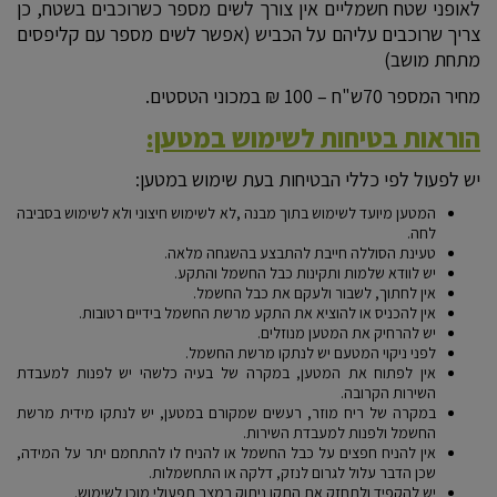
לאופני שטח חשמליים אין צורך לשים מספר כשרוכבים בשטח, כן
צריך שרוכבים עליהם על הכביש (אפשר לשים מספר עם קליפסים
מתחת מושב)
מחיר המספר 70ש"ח – 100 ₪ במכוני הטסטים.
הוראות בטיחות לשימוש במטען:
יש לפעול לפי כללי הבטיחות בעת שימוש במטען:
המטען מיועד לשימוש בתוך מבנה ,לא לשימוש חיצוני ולא לשימוש בסביבה
לחה.
טעינת הסוללה חייבת להתבצע בהשגחה מלאה.
יש לוודא שלמות ותקינות כבל החשמל והתקע.
אין לחתוך, לשבור ולעקם את כבל החשמל.
אין להכניס או להוציא את התקע מרשת החשמל בידיים רטובות.
יש להרחיק את המטען מנוזלים.
לפני ניקוי המטעם יש לנתקו מרשת החשמל.
אין לפתוח את המטען, במקרה של בעיה כלשהי יש לפנות למעבדת
השירות הקרובה.
במקרה של ריח מוזר, רעשים שמקורם במטען, יש לנתקו מידית מרשת
החשמל ולפנות למעבדת השירות.
אין להניח חפצים על כבל החשמל או להניח לו להתחמם יתר על המידה,
שכן הדבר עלול לגרום לנזק, דלקה או התחשמלות.
יש להקפיד ולתחזק את התקן ניתוק במצב תפעולי מוכן לשימוש.