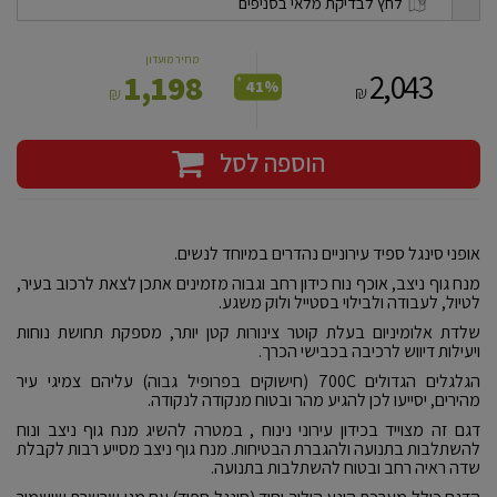
לחץ לבדיקת מלאי בסניפים
מחיר מועדון
2,043
1,198
*
41%
₪
₪
הוספה לסל
אופני סינגל ספיד עירוניים נהדרים במיוחד לנשים.
מנח גוף ניצב, אוכף נוח כידון רחב וגבוה מזמינים אתכן לצאת לרכוב בעיר,
לטיול, לעבודה ולבילוי בסטייל ולוק משגע.
שלדת אלומיניום בעלת קוטר צינורות קטן יותר, מספקת תחושת נוחות
ויעילות דיווש לרכיבה בכבישי הכרך.
הגלגלים הגדולים 700C (חישוקים בפרופיל גבוה) עליהם צמיגי עיר
מהירים, יסייעו לכן להגיע מהר ובטוח מנקודה לנקודה.
דגם זה מצוייד בכידון עירוני נינוח , במטרה להשיג מנח גוף ניצב ונוח
להשתלבות בתנועה ולהגברת הבטיחות. מנח גוף ניצב מסייע רבות לקבלת
שדה ראיה רחב ובטוח להשתלבות בתנועה.