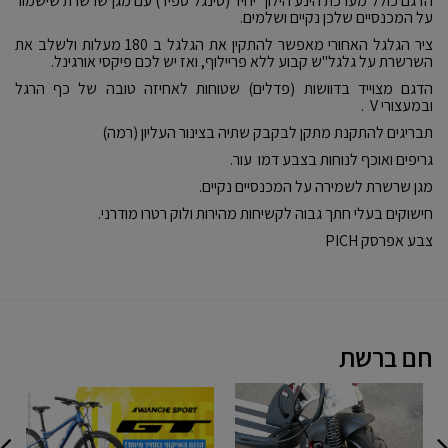
הדגם כולל מערכת הינע הילוך יחיד (סינגל ספיד) עם מגן שרשרת שישמור
על המכנסיים שלכן נקיים ושלמים.
ציר הגלגל האחורי מאפשר להתקין את הגלגל ב 180 מעלות ולשלב את
השרשרת על גלגל"ש קבוע ללא פריילוף, ואז יש לכם פיקסי אורגינל.
הדגם מצוייד בדוושות (פדלים) שטוחות לאחיזה טובה של כף הרגל
ובמעצורי V .
תבריגים להתקנת מתקן לבקבק שתיה בצינור העליון (רמה)
גריפים ואוכף לנוחות בצבע דמו עור.
מגן שרשרת לשמירה על המכנסיים נקיים.
חישוקים בעלי חתך גבוה לקשיחות מהירות ולוק רטרו מודרני.
צבע אפרסק PICH
חם ברשת
שדרוג
GT
דרו
רציני
AVALANCHE
מכו
A7
SPORT
ואנ
05-
מכי