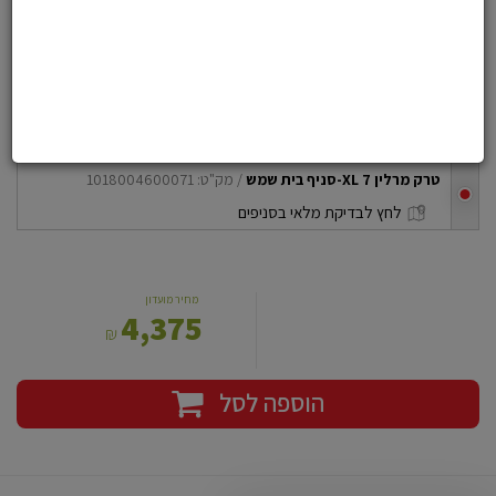
הוסף לרשימת משאלות
טרק מרלין 7 XL-סניף בית שמש
בחרו את הדגם שלכם
טרק מרלין 7 XL-סניף בית שמש
/ מק"ט: 1018004600071
checkbox
לחץ לבדיקת מלאי בסניפים
מחיר מועדון
4,375
₪
הוספה לסל