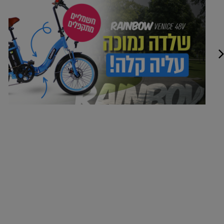
48
וולט