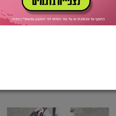
הוספה לסל
שדרוג
T
רציני
E