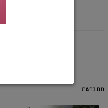
מחיר מועדון
14,375
₪
חם ברשת
VENICE
מתקפלים