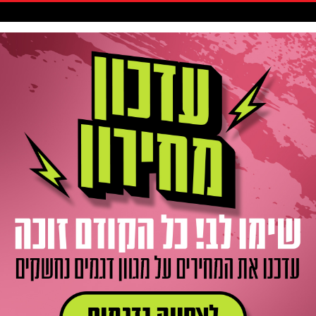
סקיטבורד
אביזרים / חלקים
גלישה
חדשות
Gift Card
ר
TRANCE ADV PRO 29 GI קרבון XL - סניף ראשל"צ אאוטלט
TRANCE ADV PRO 29 GIA קרבון XL - סניף ראשל"צ
/ מק"ט: