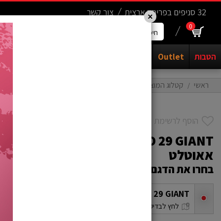
Update cookies preferences
.......
32 סניפים בפריסה ארצית
צור קשר
×
0
חיפוש
מוצרים...
הטבות
Outlet
אופנים
יד שניה
חשמליים
קורקינטים
ראשי
קטלוג המוצרים
אופנים יד שניה
אופניים יד שניה במרכז
ANT
הוסף לרשימת משאלות
NT
אאוטלט
בחרו את הדגם שלכם
TRANCE ADV PRO 29 GIANT קרבון XL - סניף ראשל"צ
checkbox
1018003800054
לחץ לבדיקת מלאי בסניפים