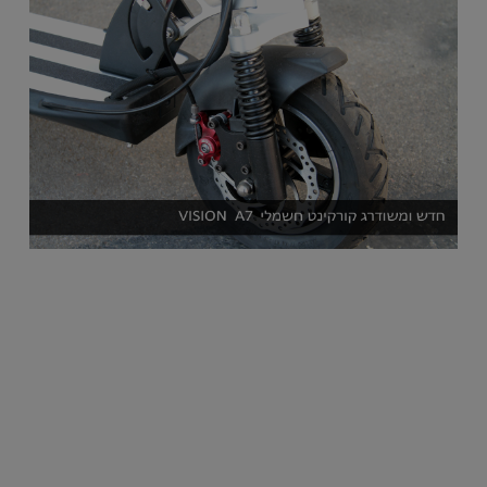
T
A7
-
3