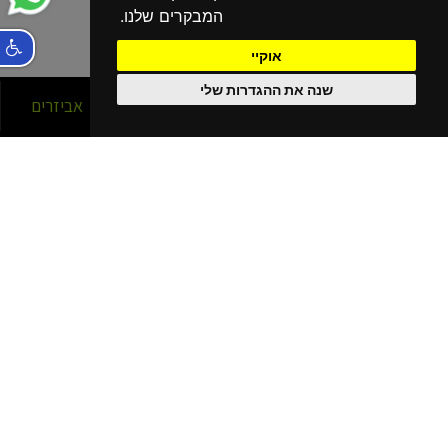
המבקרים שלנו.
אוקיי
שנה את ההגדרות שלי
סניפים
אופניים
אביזרים
הסניפים שלנו
בפריסה ארצית!
נהריה
קרית מוצקין
קרית שמונה
כרמיאל
חיפה עין הים - גלישה
חיפה כרמל
חיפה - מתמ
עפולה
בית שאן
יוקנעם מתחם G
נתניה
רעננה
חריש
תל אביב - ליד עזריאלי
תל אביב - אוניברסיטה