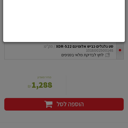
הוסף לרשימת משאלות
סט גלגלים כביש אלומינם XDR-522 - אבן יהודה
בחרו את הדגם שלכם
סט גלגלים כביש אלומינם XDR-522
/ מק"ט:
1018002500148
checkbox
לחץ לבדיקת מלאי בסניפים
מחיר מועדון
1,288
₪
הוספה לסל