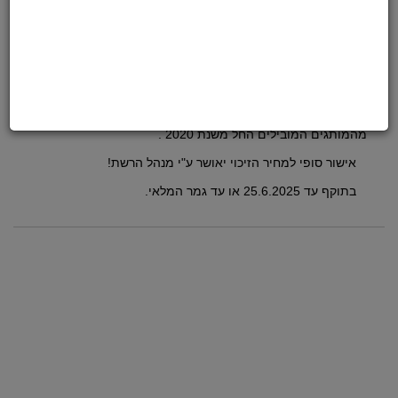
* המבצע לחברי מועדון ולמצטרפים חדשים, ניתן להירשם
במעמד המכירה.
* ההטבה כוללת מסלול טריידאין עד 15,000 ש"ח לדגמי
ONE &
TWO בלב
ד וסוללה מרחיבת טווח במתנה בשווי 6400 ש"ח !
* בעסקת טרייד אין יתקבלו אופני דאבל מכאניים וחשמליים
מהמותגים המובילים החל משנת 2020 .
אישור סופי למחיר הזיכוי יאושר ע"י מנהל הרשת!
בתוקף עד 25.6.2025 או עד גמר המלאי.