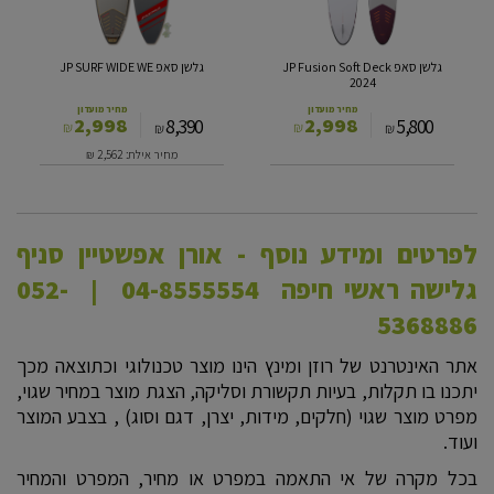
WE
Deck
2024
גלשן סאפ JP Fusion Soft Deck
גלשן סאפ JP SURF WIDE WE
2024
מחיר מועדון
מחיר מועדון
2,998
2,998
8,390
5,800
₪
₪
₪
₪
מחיר אילת: 2,562
₪
לפרטים ומידע נוסף - אורן אפשטיין סניף
גלישה ראשי חיפה 04-8555554 | 052-
5368886
אתר האינטרנט של רוזן ומינץ הינו מוצר טכנולוגי וכתוצאה מכך
יתכנו בו תקלות, בעיות תקשורת וסליקה, הצגת מוצר במחיר שגוי,
מפרט מוצר שגוי (חלקים, מידות, יצרן, דגם וסוג) , בצבע המוצר
ועוד.
בכל מקרה של אי התאמה במפרט או מחיר, המפרט והמחיר