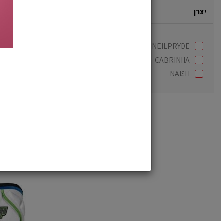
יצרן
NEILPRYDE
CABRINHA
NAISH
טרפז NAISH ARSENAL
850
₪
*
48%
טרפז
NP
כולל
בר
3D
PRO