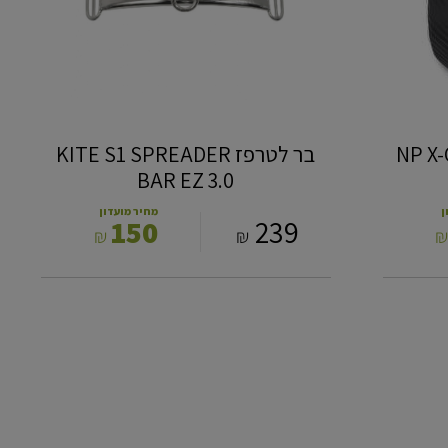
3.0
בר לטרפז ‎KITE S1 SPREADER
BAR EZ 3.0
ן
מחיר מועדון
150
239
₪
₪