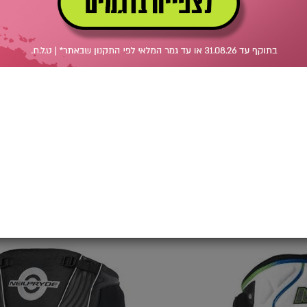
HARNESS
טרפז ישיבה ארג
SEAT HARNESS
מחיר מועדון
מחיר מועדו
390
650
590
₪
₪
₪
*
13%
טרפז
ישיבה
כולל
בר
NP
X-
OVER