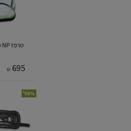
טרפז NP כולל בר 3D PRO ‎
695
₪
*
50%
וו
לטרפז
‎CABRINHA
S1
KITE
EZ
SET