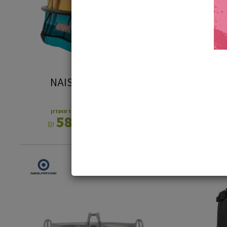
ונומי NAISH ZONE
טרפז NAISH ALANA
ן
מחיר מועדון
589
670
₪
₪
*
37%
בר
לטרפז
‎KITE
S1
SPREADER
BAR
EZ