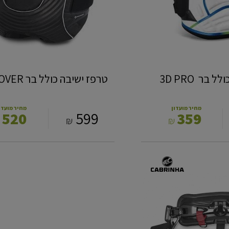
טרפז ישיבה כולל בר NP X-OVER
מחיר מועדון
מחיר מועדו
520
599
359
₪
₪
₪