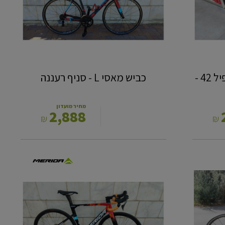
גלגלי גיאנט קרבון PA2 פרופיל 42 -
כביש מאסי L - סניף רעננה
מחיר מועדון
2,888
₪
₪
ריאקטו
5000
מרידה
כביש
S
-
סניף