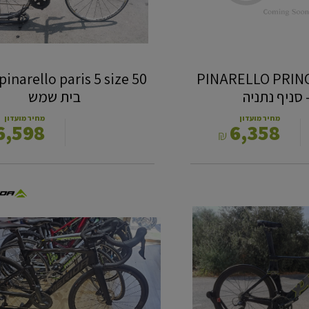
ש קרבון PINARELLO PRINCE
בית שמש
מחיר מועדון
מחיר מועדון
6,598
6,358
₪
MERIDA
REACTO
6000
XS
-
סניף
אשקלון