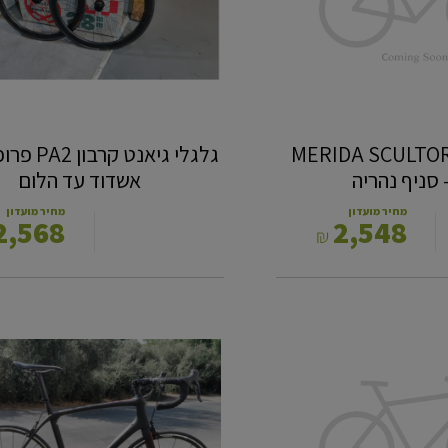
אשדוד
עד
הלום
MERIDA SCULTORA E
אשדוד עד הלום
מחיר מועדון
מחיר מועדון
2,568
2,548
₪
2016
CAYO
XS
‎כביש
-