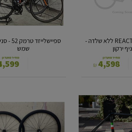
‎‎גרופ ‎REACTO 6000 ללא שלדה -
ספיישלייזד טר
יף ירקון
שמש
מחיר מועדון
מחיר מועדון
4,599
4,598
₪
סט
גלגלים
MOST
XD
-
חיפה
מת"מ