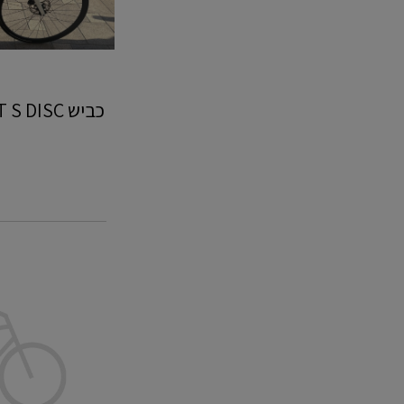
כביש
קרבון
PINARELLO
PRINCE
51.5
-
סניף
נתניה