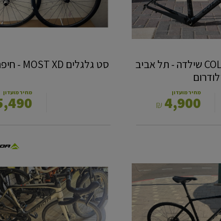
COLARGO 60C 52‎ שילדה - תל אביב
סט גלגלים MOST XD - חיפה מת"מ
לודרום
מחיר מועדון
מחיר מועדון
5,490
4,900
₪
כביש
MERIDA
SCULTURA
105
S
-
סניף
אשקלון