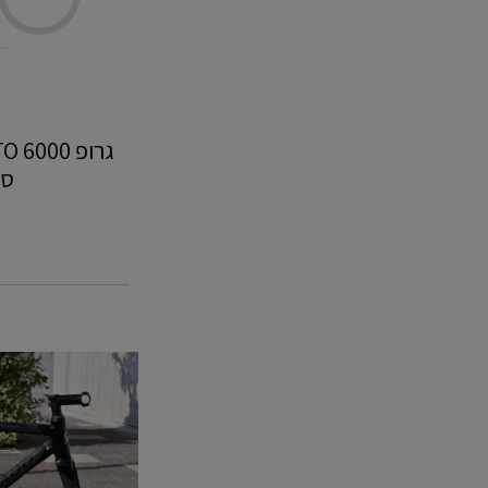
סנ
COLARGO
60C
52‎
שילדה
-
תל
אביב
ולודרום