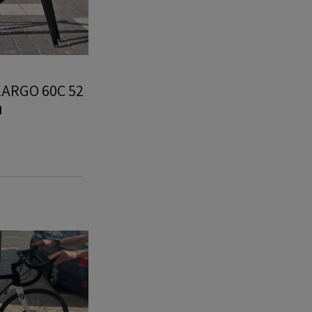
ו
כביש
SCOTT
ADICT
S
DISC
-
חיפה
מת"מ