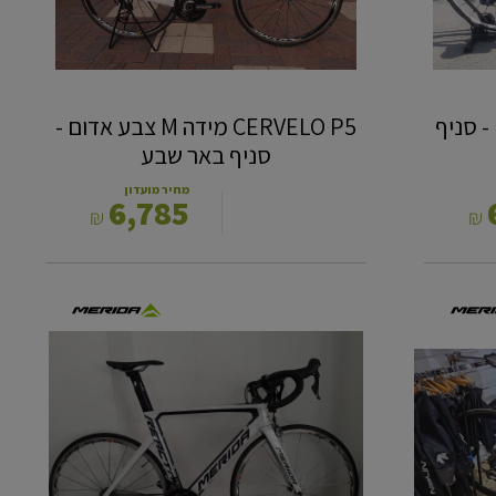
שבע
pinarello paris 5 size 50 - סניף
CERVELO P5 מידה M צבע אדום -
סניף באר שבע
מחיר מועדון
6,785
₪
₪
MERIDA
REACTO
DA
LTD
S-
M
2017-
סניף
עזריאלי