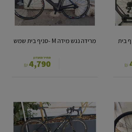
מק 52 - סניף בית
מרידה נגש מידה M -סניף בית שמש
מחיר מועדון
4,790
₪
₪
כביש
קרבון
אמונדה
SLR
50
TREK
-
סניף