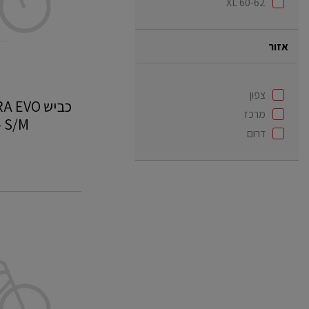
XL 60-62
נהריה
אזור
צפון
כביש VO
מרכז
S/M - סניף נהריה
דרום
כביש
SPECIALIZED
ROUBAIX
54
-
ראשל"צ
G