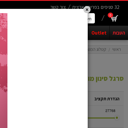
Update cookies preferences
.......
32 סניפים בפריסה ארצית
צור קשר
×
0
חיפוש
מוצרים...
הטבות
Outlet
אופנים
יד שניה
חשמליים
קורקינטים
ראשי
קטלוג המוצרים
אופנים יד שניה
יד שניה - כביש
יד שניה - כביש
סרגל סינון מוצרים
הגדרת תקציב
אופני
כביש
טרק
0
27768
אלומיניום
S
-