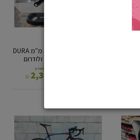
ACE
12S
-
תל
אביב
ולודרום
סט גלגלים כביש אלומינם XDR-522 -
זרועות קראנק כביש 170 מ"מ DURA
ACE 12S - תל אביב ולודרום
מחיר מועדון
2,398
₪
₪
כביש
מאסי
L
-
סניף
רעננה