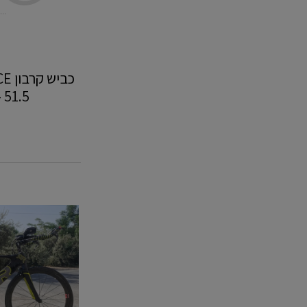
כבי
51.5 - סניף נתניה
QR
M‎
נגש
-
סניף
בית
שמש