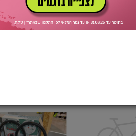
אבן
יהודה
אופני כביש טרק אלומיניום S - סניף
ת שמונה
אבן יהודה
מחיר מועדון
מחיר מועדון
1,288
1,268
₪
גלגלי
גיאנט
קרבון
PA2
פרופיל
42
-