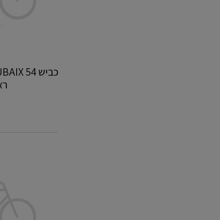
רא
‎‎גרופ
‎REACTO
6000
ללא
שלדה
-
סניף
ירקון