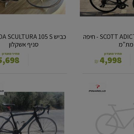
כביש SCOTT ADICT S DISC - חיפה
מת"מ
סניף אשקלון
מחיר מועדון
מחיר מועדון
5,698
4,998
₪
pinarello
paris
5
size
50
-
סניף
בית
שמש