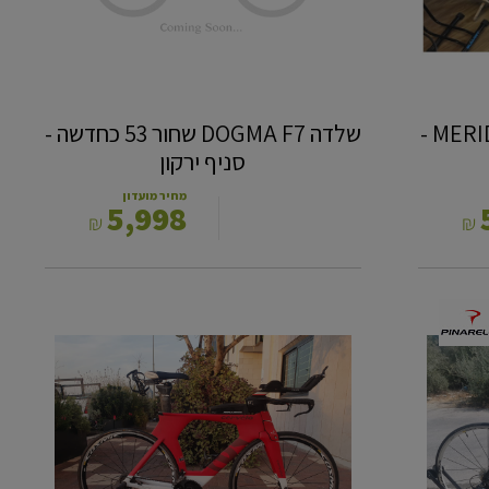
ירקון
כביש MERIDA SCULTURA 105 S -
שלדה DOGMA F7 שחור 53 כחדשה -
סניף ירקון
מחיר מועדון
5,998
₪
₪
CERVELO
P5
מידה
M
צבע
אדום
-
סניף
באר