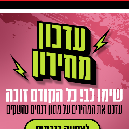
סקיטבורד
אביזרים / חלקים
גלישה
חדשות
Gift Card
ר
סט
גלגלים
כביש
אלומינם XDR-
522
-