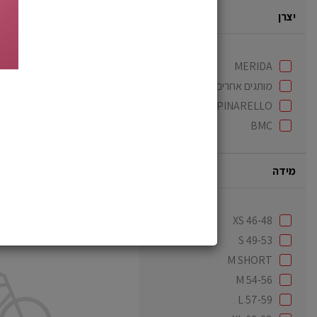
סניף
יצרן
קרית
שמונה
MERIDA
מותגים אחרים
PINARELLO
BMC
קרי
מידה
XS 46-48
כביש
S 49-53
MERIDA
M SHORT
SCULTORA
EVO
M 54-56
S/M
L 57-59
-
סניף