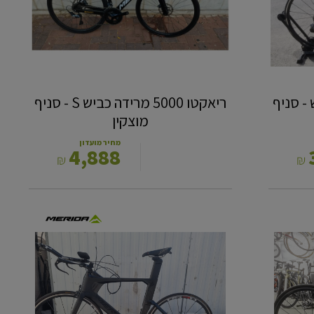
מוצקין
C פוקוס‎ ‎כביש - סניף
ריאקטו 5000 מרידה כביש S - סניף
מוצקין
מחיר מועדון
4,888
₪
₪
מרידה
נגש
מידה
M
-
סניף
בית
שמש