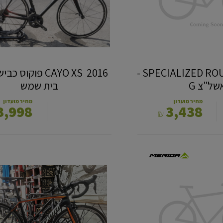
סניף
בית
שמש
כביש SPECIALIZED ROUBAIX 54 -
2016 AYO XS ‎
של"צ G
בית שמש
מחיר מועדון
מחיר מועדון
3,998
3,438
₪
ספיישלייזד
טרמק
52
-
סניף
בית
שמש