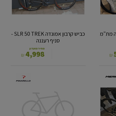
רעננה
כביש קרבון אמונדה SLR 50 TREK -
סניף רעננה
מחיר מועדון
4,998
₪
₪
שלדה
DOGMA
F7
שחור
53
כחדשה
-
סניף