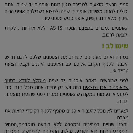
סניפי הרשת מוצעים למכירה מגוון זוגות אופניים יד שנייה. אתם
יכולים להנות משירות אופני יד שניה ולמצוא בשבילכם אופני הרים
שיכוך מלא וזנב קשיח, אופני כביש ואופני עיר.
האופניים נמכרים במצבם הנוכחי AS IS ללא אחריות . לקחת
ולצאת לרכוב.
שימו לב !
במידה ואתם מעוניינים לשדרג את האופנים שלכם לדגם חדש,
היכנסו לסניף הקרוב אליכם עם האופנים הישנים וקבלו הצעת
טרייד אין.
לפני שרוכשים באתר אופניים יד שניה
מומלץ לוודא בסניף
שהאופניים אכן נמצאים
היות ויש רק יחידה אחת מכל דגם וכדי
למנוע אי נעימות במקרה שהאופניים נמכרו לפני שהוסרו מהאתר.
תודה.
לצערינו לא נוכל להעביר אופניים מסניף לסניף רק כדי לראות את
מצבם.
ייתכנו שנויים במחירים ובמפרט ללא הודעה מוקדמת,המחיר
והמפרט בחנות הוא הקובע, ט.ל.ח. התמונות להמחשה, המכירה