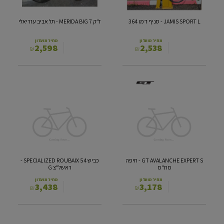
364
אביב
עזריאלי
JAMIS SPORT L - סניף דמו 364
ז"ק MERIDA BIG 7 - תל אביב עזריאלי
מחיר מועדון
מחיר מועדון
2,598
2,538
₪
₪
GT
כביש
SPECIALIZED
AVALANCHE
ROUBAIX
EXPERT
54
S
-
-
חיפה
ראשל"צ
מת"מ
G
GT AVALANCHE EXPERT S - חיפה
כביש SPECIALIZED ROUBAIX 54 -
מת"מ
ראשל"צ G
מחיר מועדון
מחיר מועדון
3,438
3,178
₪
₪