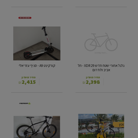
גלגל
קורקינט
אחורי
A9
שטח
-
חדש
סניף
29 XDR
עזריאלי
-
תל
אביב
גלגל אחורי שטח חדש 29 XDR - תל
קורקינט A9 - סניף עזריאלי
ולודרום
אביב ולודרום
מחיר מועדון
מחיר מועדון
2,415
2,398
₪
₪
JAMIS
ז"ק
MERIDA
SPORT
BIG
L
7
-
סניף
-
דמו
תל