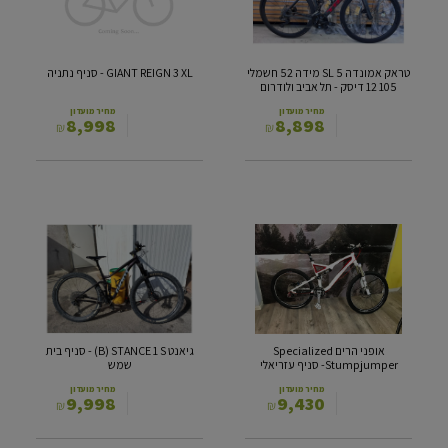
מידה
-
52
סניף
חשמלי
נתניה
105
טראק אמונדה SL 5 מידה 52 חשמלי
GIANT REIGN 3 XL - סניף נתניה
12
105 12 דיסק - תל אביב ולודרום
דיסק
-
מחיר מועדון
מחיר מועדון
8,998
8,898
₪
₪
תל
אביב
ולודרום
אופני
גיאנט B)
הרים
STANCE
1
Specialized
S)
Stumpjumper-
סניף
-
עזריאלי
סניף
בית
שמש
אופני הרים Specialized
גיאנט B) STANCE 1 S) - סניף בית
Stumpjumper- סניף עזריאלי
שמש
מחיר מועדון
מחיר מועדון
9,998
9,430
₪
₪