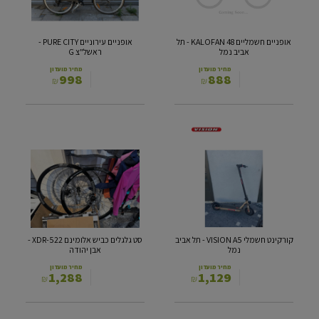
אביב
ראשל"צ
נמל
G
אופניים חשמליים 48 KALOFAN - תל
אופניים עירוניים PURE CITY -
אביב נמל
ראשל"צ G
מחיר מועדון
מחיר מועדון
998
888
₪
₪
קורקינט
סט
חשמלי
גלגלים
VISION
כביש
A5
אלומינם XDR-
522
-
תל
-
אביב
אבן
נמל
יהודה
קורקינט חשמלי VISION A5 - תל אביב
סט גלגלים כביש אלומינם XDR-522 -
נמל
אבן יהודה
מחיר מועדון
מחיר מועדון
1,288
1,129
₪
₪