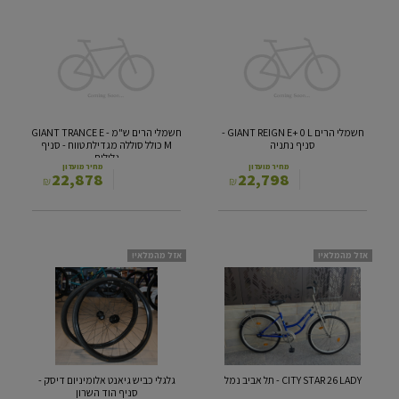
חשמלי
חשמלי
הרים
הרים
GIANT
ש"מ
GIANT
REIGN
TRANCE
E+
E
0
-
L
M
-
חשמלי הרים GIANT REIGN E+ 0 L -
חשמלי הרים ש"מ GIANT TRANCE E -
סניף
כולל
סניף נתניה
M כולל סוללה מגדילת טווח - סניף
נתניה
סוללה
גלילות
מגדילת
מחיר מועדון
מחיר מועדון
22,878
22,798
₪
₪
טווח
-
סניף
גלילות
CITY
גלגלי
אזל מהמלאי!
אזל מהמלאי!
STAR
כביש
26
גיאנט
LADY
אלומיניום
-
דיסק
תל
-
אביב
סניף
נמל
הוד
CITY STAR 26 LADY - תל אביב נמל
גלגלי כביש גיאנט אלומיניום דיסק -
השרון
סניף הוד השרון