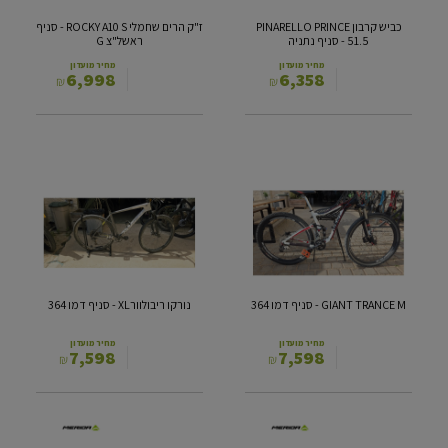
נתניה
סניף
כביש קרבון PINARELLO PRINCE
ז"ק הרים שחמלי ROCKY A10 S - סניף
ראשל"צ
51.5 - סניף נתניה
ראשל"צ G
G
מחיר מועדון
מחיר מועדון
6,998
6,358
₪
₪
GIANT
נורקו
TRANCE
ריבולוורXL
-
M
-
סניף
סניף
דמו
דמו
364
364
GIANT TRANCE M - סניף דמו 364
נורקו ריבולוורXL - סניף דמו 364
מחיר מועדון
מחיר מועדון
7,598
7,598
₪
₪
חשמלי
MERIDA