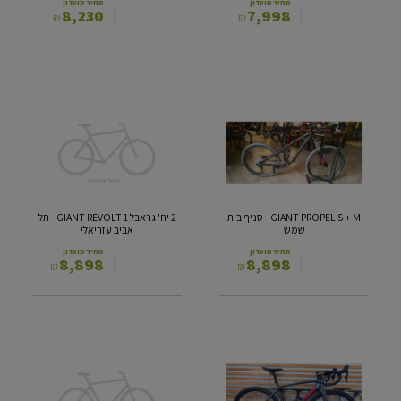
מחיר מועדון
מחיר מועדון
8,230
7,998
₪
₪
2
GIANT
PROPEL
יח'
S
גראבל
GIANT
+
REVOLT
M
1
-
סניף
-
בית
תל
GIANT PROPEL S + M - סניף בית
2 יח' גראבל GIANT REVOLT 1 - תל
שמש
אביב
שמש
אביב עזריאלי
עזריאלי
מחיר מועדון
מחיר מועדון
8,898
8,898
₪
₪
טראק
GIANT
אמונדה
REIGN
3
SL
XL
5