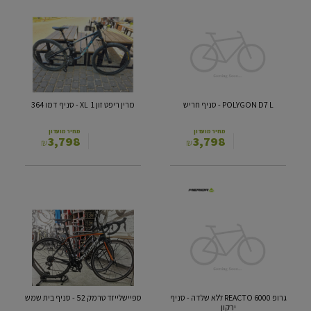
POLYGON
מרין
D7
ריפט
L
זון
1 XL
-
סניף
-
חריש
סניף
דמו
364
POLYGON D7 L - סניף חריש
מרין ריפט זון 1 XL - סניף דמו 364
מחיר מועדון
מחיר מועדון
3,798
3,798
₪
₪
‎‎גרופ
ספיישלייזד
‎REACTO
טרמק
52
6000
ללא
-
שלדה
סניף
-
בית
סניף
שמש
ירקון
‎‎גרופ ‎REACTO 6000 ללא שלדה - סניף
ספיישלייזד טרמק 52 - סניף בית שמש
ירקון