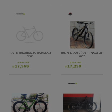
רוקי
כביש
אלטטיוד
MERIDA
חשמלי
REACTO
8000
A70
S
L-
סניף
-
פתח
סניף
תקוה
נתניה
רוקי אלטטיוד חשמלי A70 L-סניף פתח
כביש MERIDA REACTO 8000 S - סניף
תקוה
נתניה
מחיר מועדון
מחיר מועדון
17,568
17,250
₪
₪
חשמליים
S
הרים
TREK
SPEED
MERIDA
CONCEPT
E160
975
נגש
M
דורה