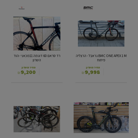
BMC
ONE
60
APEX
1
‎דוגמה
M גראבל
‎-
-
הרצליה
הוד
פיתוח
השרון
BMC ONE APEX 1 M גראבל - הרצליה
רד‎ ‎סראם‎ 60 ‎דוגמה 11‎מכאני‎ ‎-הוד
פיתוח
השרון
מחיר מועדון
מחיר מועדון
9,200
9,998
₪
₪
קווניטנה
חשמלי
רו
הרים
נגש
GIANT
(B)
54
אולטגרה
REIGN
חשמלי
E
PRO
11
S
-