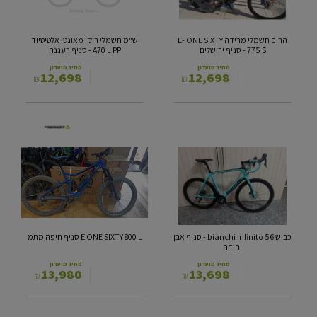
A70
SIXTY
L
775
PP
S
הרים חשמלי מרידה E- ONE SIXTY
ש"מ חשמלי רוקי מאונטן אלטיטיוד
-
-
775 S - סניף ירושלים
A70 L PP - סניף רעננה
סניף
סניף
ירושלים
רעננה
מחיר מועדון
מחיר מועדון
12,698
12,698
₪
₪
כביש
E
ONE
bianchi
SIXTY
infinito
800
56
L
-
סניף
סניף
אבן
חיפה
יהודה
מתמ
כביש bianchi infinito 56 - סניף אבן
E ONE SIXTY 800 L סניף חיפה מתמ
יהודה
מחיר מועדון
מחיר מועדון
13,980
13,698
₪
₪