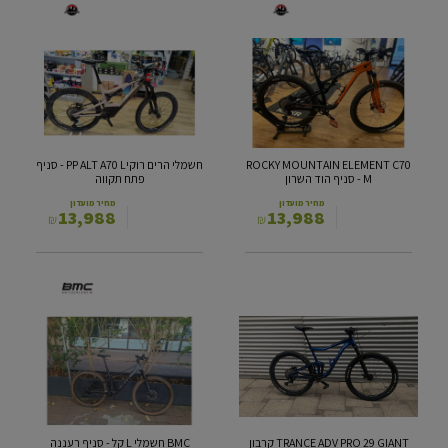
ROCKY
חשמלי
MOUNTAIN
הרים
ELEMENT
רוקיPP
ALT
C70
A70
M
L
-
סניף
-
הוד
סניף
ROCKY MOUNTAIN ELEMENT C70
חשמלי הרים רוקיPP ALT A70 L - סניף
השרון
פתח
M - סניף הוד השרון
פתח תקווה
תקווה
מחיר מועדון
מחיר מועדון
13,988
13,988
₪
₪
BMC
TRANCE
ADV
חשמלי
L
PRO
29
קל
-
GIANT
קרבון
סניף
XL
רעננה
-
TRANCE ADV PRO 29 GIANT קרבון
BMC חשמלי L קל - סניף רעננה