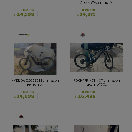
סניף
XL - סניף ראשל"צ אאוטלט
ראשל"צ
אאוטלט
מחיר מועדון
מחיר מועדון
14,598
14,375
₪
₪
חשמלי
חשמלי
הרים
הרים
MERIDA
ROCKY
E160
PP
575
INSTINCT
M
A70
-
XL
-
סניף
חשמלי הרים ROCKY PP INSTINCT
חשמלי הרים MERIDA E160 575 M -
נתניה
מודעין
A70 XL - נתניה
סניף מודעין
מחיר מועדון
מחיר מועדון
14,998
16,498
₪
₪
כביש
הרים
Cannondale
חשמלי