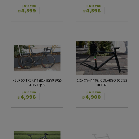
מחיר מועדון
מחיר מועדון
4,599
4,598
₪
₪
COLARGO
כביש
60C
קרבון
52‎
אמונדה
שילדה
SLR
50
-
תל
TREK
אביב
-
ולודרום
סניף
COLARGO 60C 52‎ שילדה - תל אביב
כביש קרבון אמונדה SLR 50 TREK -
רעננה
ולודרום
סניף רעננה
מחיר מועדון
מחיר מועדון
4,998
4,900
₪
₪
SPECIALIZED
(SC)
ROCK
BERGAMONT
HOPER
ENCORE