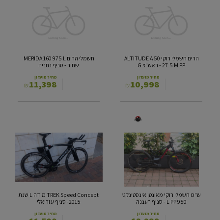
רוקי
MERIDA
160
ALTITUDE
975
A
L
50
27.5
שחור
-
M
הרים חשמלי רוקי ALTITUDE A 50
חשמלי הרים MERIDA 160 975 L
PP
סניף
27.5 M PP - ראש"צ G
שחור - סניף נתניה
-
נתניה
ראש"צ
מחיר מועדון
מחיר מועדון
11,398
10,998
₪
₪
G
ש"מ
TREK
חשמלי
Speed
רוקי
Concept
מאונטן
מידה
אינסטינקט
L
950
שנת
2015-
L
PP
סניף
ש"מ חשמלי רוקי מאונטן אינסטינקט
TREK Speed Concept מידה L שנת
-
עזריאלי
950 L PP - סניף רעננה
2015- סניף עזריאלי
סניף
רעננה
מחיר מועדון
מחיר מועדון