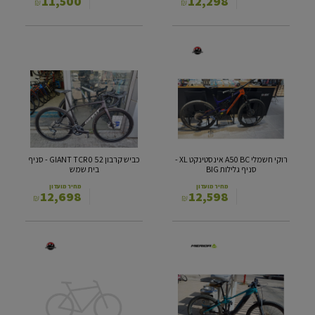
11,500
12,298
₪
₪
רוקי
כביש
חשמלי
קרבון
GIANT
A50
TCR
BC
אינסטינקט
0
52
XL
-
-
סניף
סניף
רוקי חשמלי A50 BC אינסטינקט XL -
כביש קרבון GIANT TCR 0 52 - סניף
גלילות
בית
סניף גלילות BIG
בית שמש
BIG
שמש
מחיר מועדון
מחיר מועדון
12,698
12,598
₪
₪
הרים
ש"מ
חשמלי
חשמלי
מרידה
רוקי
E-
מאונטן
ONE
אלטיטיוד