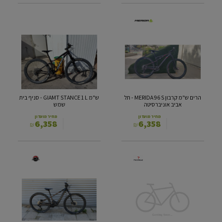
הרים
ש"מ
ש"מ
GIAMT
קרבון
STANCE
1
MERIDA
L
96
-
S
-
סניף
תל
בית
הרים ש"מ קרבון MERIDA 96 S - תל
ש"מ GIAMT STANCE 1 L - סניף בית
אביב
שמש
אביב אוניברסיטה
שמש
אוניברסיטה
מחיר מועדון
מחיר מועדון
6,358
6,358
₪
₪
כביש
ז"ק
קרבון
הרים
PINARELLO
שחמלי
ROCKY
PRINCE
A10
51.5
S
-
סניף
-