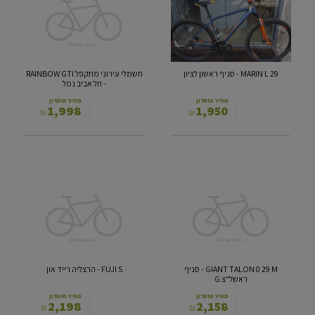
29
מתקפל
RAINBOW
-
סניף
GTI
ראשון
-
לציון
תל
אביב
MARIN L 29 - סניף ראשון לציון
חשמלי עירוני מתקפל RAINBOW GTI
נמל
- תל אביב נמל
מחיר מועדון
מחיר מועדון
1,998
1,950
₪
₪
FUJI
GIANT
S
TALON
-
0
29
הרצליה
M
רייד
-
און
סניף
ראשל"צ
GIANT TALON 0 29 M - סניף
FUJI S - הרצליה רייד און
G
ראשל"צ G
מחיר מועדון
מחיר מועדון
2,198
2,158
₪
₪