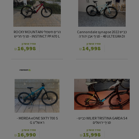
ROCKY
synapse
MOUNTAIN
2022
INSTINCT
48
PP
ULTEGRA
A70
DI
L
-
כביש Cannondale synapse 2022
הרים חשמלי ROCKY MOUNTAIN
סניף
-
48 ULTEGRA DI - סניף אבן יהודה
INSTINCT PP A70 L - סניף חריש
אבן
סניף
יהודה
חריש
מחיר מועדון
מחיר מועדון
16,998
14,998
₪
₪
MERIDA
WILIER
eONE
TRISTINA
SIXTY
GARDA
54 כביש
700
S
-
סניף
-
ירושלים
ראשל"צ
G
WILIER TRISTINA GARDA 54 כביש -
MERIDA eONE SIXTY 700 S -
סניף ירושלים
ראשל"צ G
מחיר מועדון
מחיר מועדון
16,990
15,998
₪
₪