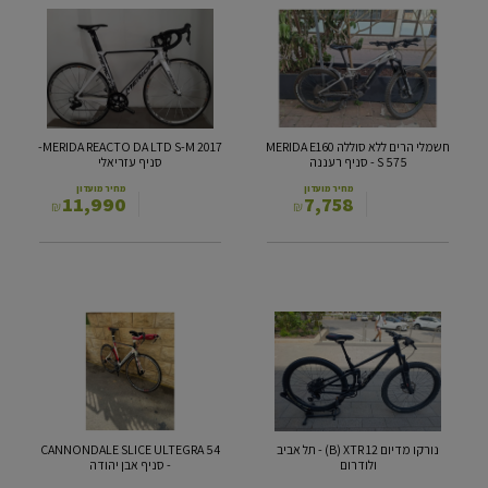
הרים
REACTO
ללא
DA
סוללה
LTD
S-
MERIDA
M
E160
2017-
S
575
סניף
חשמלי הרים ללא סוללה MERIDA E160
MERIDA REACTO DA LTD S-M 2017-
-
עזריאלי
S 575 - סניף רעננה
סניף עזריאלי
סניף
רעננה
מחיר מועדון
מחיר מועדון
11,990
7,758
₪
₪
נורקו
54
מדיום B)
CANNONDALE
SLICE
XTR
ULTEGRA
12)
-
-
תל
סניף
אביב
אבן
ולודרום
יהודה
נורקו מדיום B) XTR 12) - תל אביב
54 CANNONDALE SLICE ULTEGRA
ולודרום
- סניף אבן יהודה