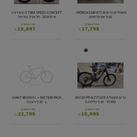
-
אייס
סניף
2019
חשמליים הרים MERIDA E160 975 M -
S TREK SPEED CONCEPT נגש דורה
אוניברסיטה
-
סניף אוניברסיטה
אייס 2019 - תל אביב עזריאלי
תל
אביב
מחיר מועדון
מחיר מועדון
18,697
17,798
₪
₪
עזריאלי
הרים
GIANT
חשמלי
REIGN
0
ROCKY
L
PP
+
ALTITUDE
BATTERY
A
PACK
70
L
MD
הרים חשמלי ROCKY PP ALTITUDE A
GIANT REIGN 0 L + BATTERY PACK
-
-
70 MD - סניף גלילות G
L - סניף רעננה
סניף
סניף
גלילות
רעננה
מחיר מועדון
מחיר מועדון
22,798
18,998
₪
₪
G