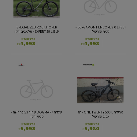
EXPERT
9.0
29
L
L
-
סניף
BLK
עזריאלי
-
SPECIALIZED ROCK HOPER
(SC) BERGAMONT ENCORE 9.0 L -
תל
סניף עזריאלי
EXPERT 29 L BLK - תל אביב ירקון
אביב
ירקון
מחיר מועדון
מחיר מועדון
4,998
4,998
₪
₪
מרידה ONE
שלדה
DOGMA
TWENTY
F7
500
L
שחור
53
-
תל
כחדשה
אביב
-
עזריאלי
סניף
מרידה ONE TWENTY 500 L - תל
שלדה DOGMA F7 שחור 53 כחדשה -
ירקון
אביב עזריאלי
סניף ירקון
מחיר מועדון
מחיר מועדון
5,998
5,980
₪
₪